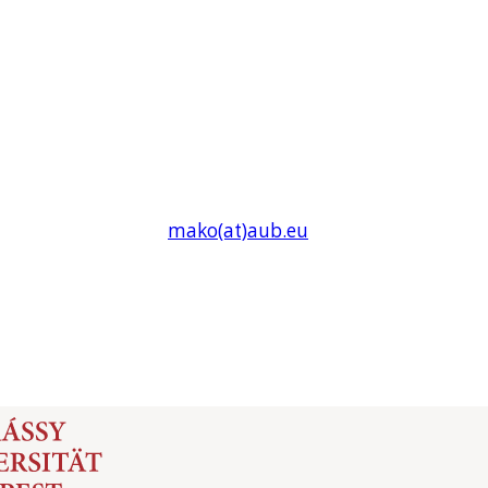
mako(at)
aub
.eu