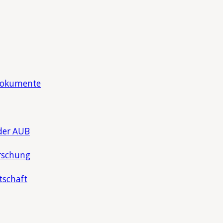
Dokumente
der AUB
rschung
tschaft