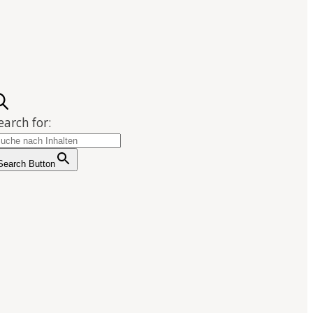
earch for:
Search Button