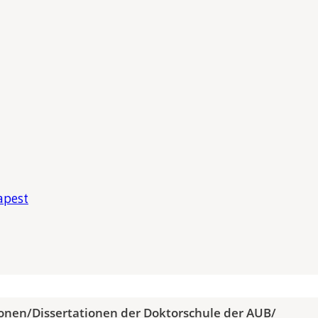
apest
ionen
/
Dissertationen der Doktorschule der AUB
/