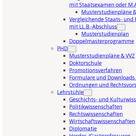
mit Staatsexamen oder M.A
Musterstudienpläne &
Vergleichende Staats- und 
mit LL.B.-Abschluss
Musterstudienplan
Doppelmasterprogramme
PHD
Musterstudienpläne & VVZ
Doktorschule
Promotionsverfahren
Formulare und Downloads 
Ordnungen und Rechtsvors
Lehrstühle
Geschichts- und Kulturwis
Politikwissenschaften
Rechtswissenschaften
Wirtschaftswissenschaften
Diplomatie
Herder-/Gastprofessuren