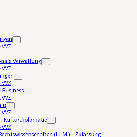
ungen
 VVZ
onale Verwaltung
 VVZ
hungen
 VVZ
 Business
 VVZ
hip
 VVZ
 – Kulturdiplomatie
 VVZ
Rechtswissenschaften (LL.M.) – Zulassung