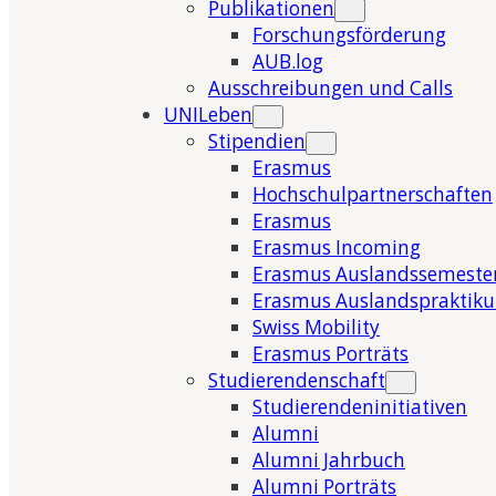
Publikationen
Forschungsförderung
AUB.log
Ausschreibungen und Calls
UNILeben
Stipendien
Erasmus
Hochschulpartnerschaften
Erasmus
Erasmus Incoming
Erasmus Auslandssemeste
Erasmus Auslandspraktik
Swiss Mobility
Erasmus Porträts
Studierendenschaft
Studierendeninitiativen
Alumni
Alumni Jahrbuch
Alumni Porträts