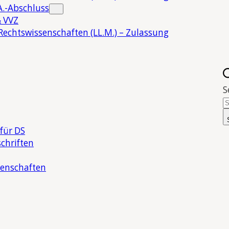
.-Abschluss
 VVZ
Rechtswissenschaften (LL.M.) – Zulassung
S
für DS
chriften
senschaften