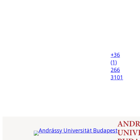
+36
(1)
266
3101