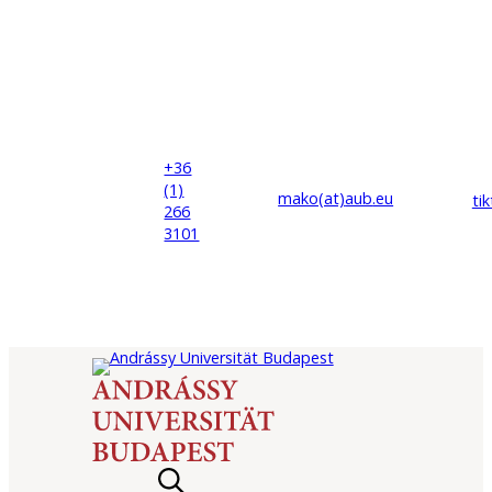
+36
(1)
mako(at)
aub
.eu
ti
266
3101