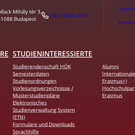
Impress
llack Mihály tér 3.
+36 (1) 266 3101
-1088 Budapest
Rechtlic
RE
STUDIENINTERESSIERTE
Studierendenschaft HÖK
Alumni
Semesterdaten
International
Studienordnungen
Erasmus+)
Vorlesungsverzeichnisse /
Hochschulpar
Musterstudienpläne
Erasmus
Elektronisches
Studienverwaltung System
(ETN)
Formulare und Downloads
Sprachhilfe