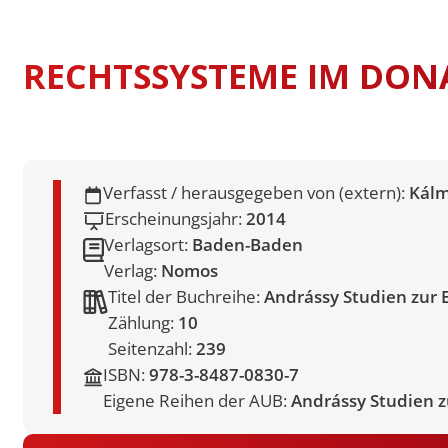
Swiss Mobility
International Econom
STUDIENFÜHRER
Erasmus Porträts
Business
Musterstudienpläne
RECHTSSYSTEME IM DO
Management and Lead
Musterstudienpläne
Mitteleuropäische Stu
Kulturdiplomatie
Verfasst / herausgegeben von (extern):
Kálm
Musterstudienpläne
Erscheinungsjahr:
2014
Vergleichende Staats-
Verlagsort:
Baden-Baden
Rechtswissenschaften 
Verlag:
Nomos
Zulassung mit Staats
M.A.-Abschluss
Titel der Buchreihe:
Andrássy Studien zur
Musterstudienpläne
Zählung:
10
Seitenzahl:
239
Vergleichende Staats-
Rechtswissenschaften 
ISBN:
978-3-8487-0830-7
Zulassung mit LL.B.-A
Eigene Reihen der AUB:
Andrássy Studien 
Musterstudienplan