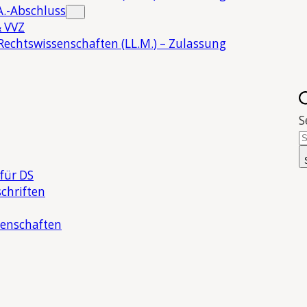
.-Abschluss
 VVZ
Rechtswissenschaften (LL.M.) – Zulassung
S
für DS
chriften
senschaften