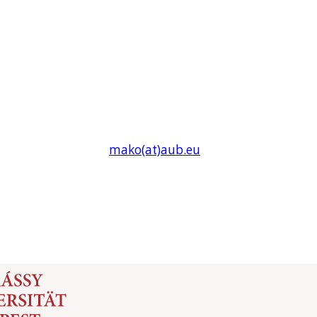
mako(at)
aub
.eu