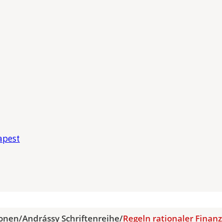
apest
ionen
/
Andrássy Schriftenreihe
/
Regeln rationaler Finan