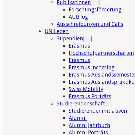
Publikationen
Forschungsförderung
AUB.log
Ausschreibungen und Calls
UNILeben
Stipendien
Erasmus
Hochschulpartnerschaften
Erasmus
Erasmus Incoming
Erasmus Auslandssemeste
Erasmus Auslandspraktik
Swiss Mobility
Erasmus Porträts
Studierendenschaft
Studierendeninitiativen
Alumni
Alumni Jahrbuch
Alumni Porträts