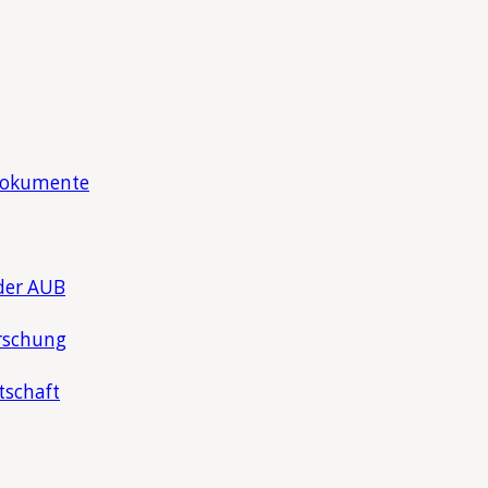
Dokumente
der AUB
rschung
tschaft