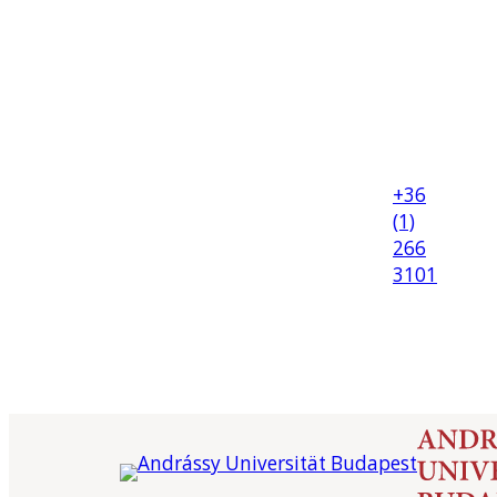
+36
(1)
266
3101