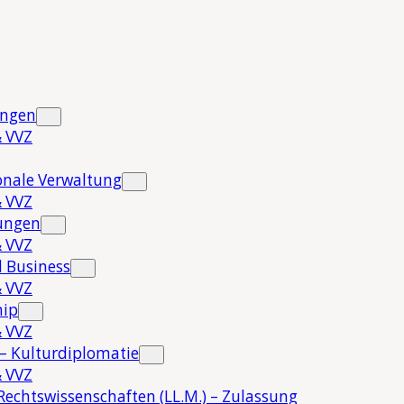
ungen
 VVZ
onale Verwaltung
 VVZ
hungen
 VVZ
 Business
 VVZ
hip
 VVZ
 – Kulturdiplomatie
 VVZ
Rechtswissenschaften (LL.M.) – Zulassung