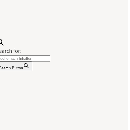
earch for:
Search Button