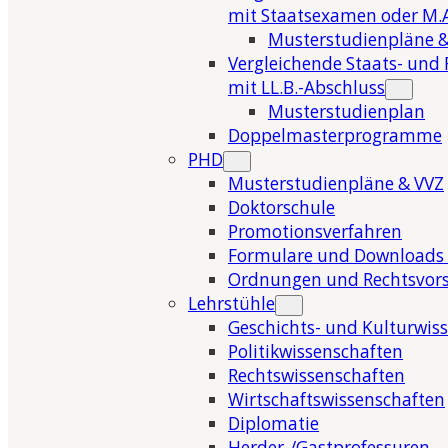
mit Staatsexamen oder M.A
Musterstudienpläne &
Vergleichende Staats- und 
mit LL.B.-Abschluss
Musterstudienplan
Doppelmasterprogramme
PHD
Musterstudienpläne & VVZ
Doktorschule
Promotionsverfahren
Formulare und Downloads 
Ordnungen und Rechtsvors
Lehrstühle
Geschichts- und Kulturwis
Politikwissenschaften
Rechtswissenschaften
Wirtschaftswissenschaften
Diplomatie
Herder-/Gastprofessuren