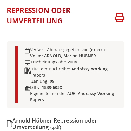
REPRESSION ODER
UMVERTEILUNG
Verfasst / herausgegeben von (extern):
Volker ARNOLD, Marion HÜBNER
Erscheinungsjahr:
2004
Titel der Buchreihe:
Andrássy Working
Papers
Zählung:
09
ISBN:
1589-603X
Eigene Reihen der AUB:
Andrássy Working
Papers
Arnold Hübner Repression oder
Umverteilung
(.pdf)