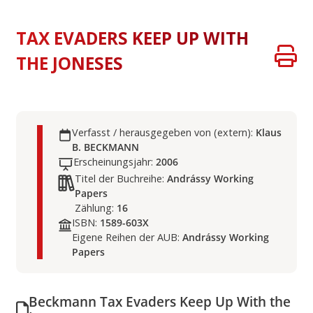
TAX EVADERS KEEP UP WITH
THE JONESES
Verfasst / herausgegeben von (extern):
Klaus
B. BECKMANN
Erscheinungsjahr:
2006
Titel der Buchreihe:
Andrássy Working
Papers
Zählung:
16
ISBN:
1589-603X
Eigene Reihen der AUB:
Andrássy Working
Papers
Beckmann Tax Evaders Keep Up With the