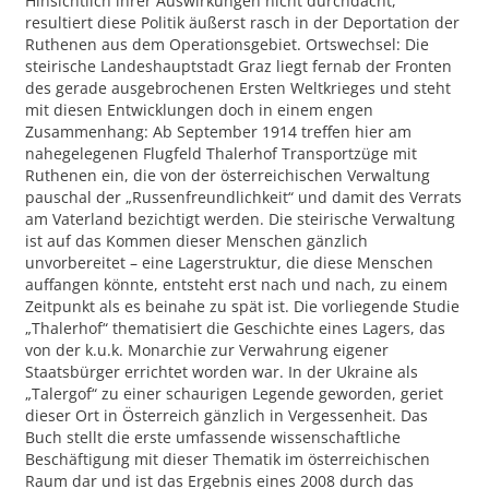
Hinsichtlich ihrer Auswirkungen nicht durchdacht,
resultiert diese Politik äußerst rasch in der Deportation der
Ruthenen aus dem Operationsgebiet. Ortswechsel: Die
steirische Landeshauptstadt Graz liegt fernab der Fronten
des gerade ausgebrochenen Ersten Weltkrieges und steht
mit diesen Entwicklungen doch in einem engen
Zusammenhang: Ab September 1914 treffen hier am
nahegelegenen Flugfeld Thalerhof Transportzüge mit
Ruthenen ein, die von der österreichischen Verwaltung
pauschal der „Russenfreundlichkeit“ und damit des Verrats
am Vaterland bezichtigt werden. Die steirische Verwaltung
ist auf das Kommen dieser Menschen gänzlich
unvorbereitet – eine Lagerstruktur, die diese Menschen
auffangen könnte, entsteht erst nach und nach, zu einem
Zeitpunkt als es beinahe zu spät ist. Die vorliegende Studie
„Thalerhof“ thematisiert die Geschichte eines Lagers, das
von der k.u.k. Monarchie zur Verwahrung eigener
Staatsbürger errichtet worden war. In der Ukraine als
„Talergof“ zu einer schaurigen Legende geworden, geriet
dieser Ort in Österreich gänzlich in Vergessenheit. Das
Buch stellt die erste umfassende wissenschaftliche
Beschäftigung mit dieser Thematik im österreichischen
Raum dar und ist das Ergebnis eines 2008 durch das