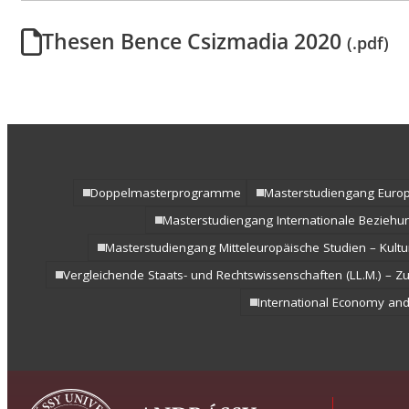
Vergleichende Staat
Rechtswissenschaften
Thesen Bence Csizmadia 2020
(.pdf)
Zulassung mit LL.B.-
Musterstudienplan
Doppelmasterprog
Doppelmasterprogramme
Masterstudiengang Europ
Masterstudiengang Internationale Beziehu
Masterstudiengang Mitteleuropäische Studien – Kultu
Vergleichende Staats- und Rechtswissenschaften (LL.M.) – 
International Economy an