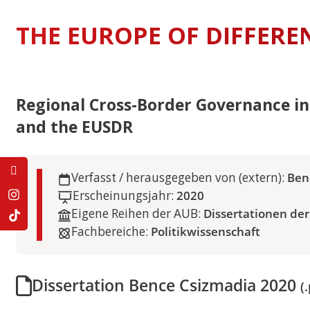
International Econo
THE EUROPE OF DIFFERE
Business
Musterstudienplän
VVZ
Management and Le
Regional Cross-Border Governance in
Musterstudienplän
VVZ
and the EUSDR
Mitteleuropäische S
Kulturdiplomatie
Verfasst / herausgegeben von (extern):
Ben
Musterstudienplän
VVZ
Erscheinungsjahr:
2020
Eigene Reihen der AUB:
Dissertationen de
Vergleichende Staat
Rechtswissenschaften
Fachbereiche:
Politikwissenschaft
Zulassung mit Staa
oder M.A.-Abschluss
Musterstudienplän
Dissertation Bence Csizmadia 2020
(
VVZ