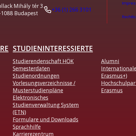
Impre
llack Mihály tér 3.
+36 (1) 266 3101
-1088 Budapest
Rechtli
RE
STUDIENINTERESSIERTE
Studierendenschaft HÖK
Alumni
Semesterdaten
International
Studienordnungen
Erasmus+)
Vorlesungsverzeichnisse /
Hochschulpar
Musterstudienpläne
Erasmus
Elektronisches
Studienverwaltung System
(ETN)
Formulare und Downloads
Sprachhilfe
Karrierezentrum