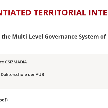
STUDIENGE
my and
NTIATED TERRITORIAL INT
e &
adership
 the Multi-Level Governance System of 
e &
tudien –
ce CSIZMADIA
e &
r Doktorschule der AUB
s- und
 (LL.M.) –
tsexamen
e &
.pdf)