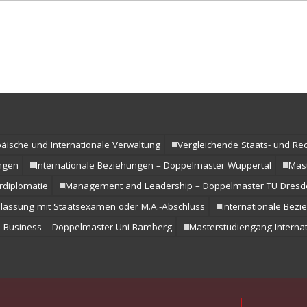
s- und
 (LL.M.) –
Abschluss
ramme
äische und Internationale Verwaltung
Vergleichende Staats- und Rec
ngen
Internationale Beziehungen – Doppelmaster Wuppertal
Mas
rdiplomatie
Management and Leadership – Doppelmaster TU Dresd
Zulassung mit Staatsexamen oder M.A.-Abschluss
Internationale Bez
d Business – Doppelmaster Uni Bamberg
Masterstudiengang Interna