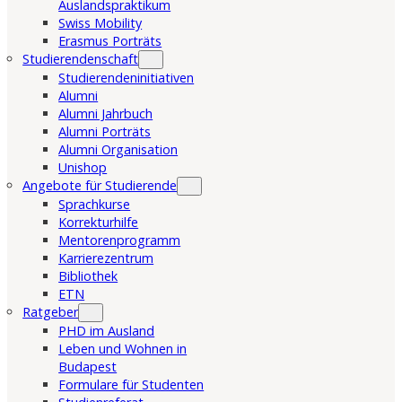
Auslandspraktikum
Swiss Mobility
Erasmus Porträts
Studierendenschaft
Studierendeninitiativen
Alumni
Alumni Jahrbuch
Alumni Porträts
Alumni Organisation
Unishop
Angebote für Studierende
Sprachkurse
Korrekturhilfe
Mentorenprogramm
Karrierezentrum
Bibliothek
ETN
Ratgeber
PHD im Ausland
Leben und Wohnen in
Budapest
Formulare für Studenten