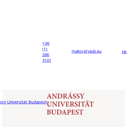
+36
(1)
mako(at)
aub
.eu
ti
266
3101