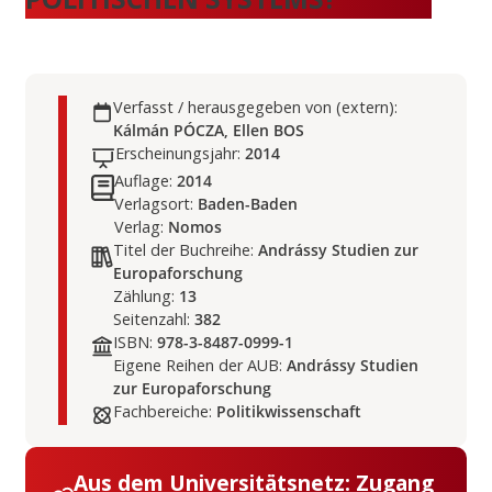
Verfasst / herausgegeben von (extern):
Kálmán PÓCZA, Ellen BOS
Erscheinungsjahr:
2014
Auflage:
2014
Verlagsort:
Baden-Baden
Verlag:
Nomos
Titel der Buchreihe:
Andrássy Studien zur
Europaforschung
Zählung:
13
Seitenzahl:
382
ISBN:
978-3-8487-0999-1
Eigene Reihen der AUB:
Andrássy Studien
zur Europaforschung
Fachbereiche:
Politikwissenschaft
Aus dem Universitätsnetz: Zugang