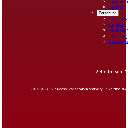
Erasmus+)
Erasmus
Forschung
Forschung
Projekte
Publikatio
Forschung
Ausschreib
Gefördert vom D
2023-2026 © Alle Rechte vorbehalten Andrássy Universität Bud