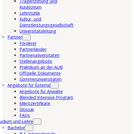
Trägerstiftung und
Kuratorium
Lehrstühle
Kultur- und
Dienstleistungsgesellschaft
Universitätsleitung
Partner
Förderer
Partnerländer
Partneruniversitäten
Stellenangebote
Praktikum an der AUB
Offizielle Dokumente
Sommeruniversitäten
Angebote für Externe
Angebote für Anwälte
Blended Intensive Program
Mikrozertifikate
Glossar
FAQs
udium und Lehre
Bachelor
B.A. Internationale