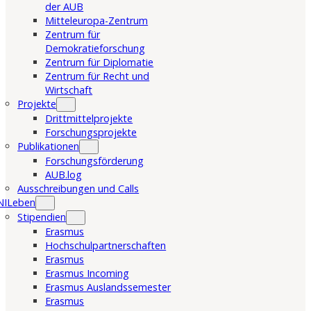
der AUB
Mitteleuropa-Zentrum
Zentrum für
Demokratieforschung
Zentrum für Diplomatie
Zentrum für Recht und
Wirtschaft
Projekte
Drittmittelprojekte
Forschungsprojekte
Publikationen
Forschungsförderung
AUB.log
Ausschreibungen und Calls
NILeben
Stipendien
Erasmus
Hochschulpartnerschaften
Erasmus
Erasmus Incoming
Erasmus Auslandssemester
Erasmus