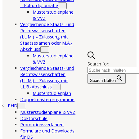
– Kulturdiplomatie
Musterstudienpläne
& VVZ
Vergleichende Staats- und
Rechtswissenschaften
(LL.M.) – Zulassung mit
Staatsexamen oder M.A.-
Abschluss
Musterstudienpläne
& VVZ
Search for:
Vergleichende Staats- und
Rechtswissenschaften
(LL.M.) – Zulassung mit
Search Button
LL.B.-Abschluss
Musterstudienplan
Doppelmasterprogramme
PHD
Musterstudienpläne & VVZ
Doktorschule
Promotionsverfahren
Formulare und Downloads
für DS