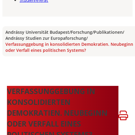
Studienreferat
Andrássy Universität Budapest
/
Forschung
/
Publikationen
/
Andrássy Studien zur Europaforschung
/
Verfassunggebung in konsolidierten Demokratien. Neubeginn
oder Verfall eines politischen Systems?
VERFASSUNGGEBUNG IN
KONSOLIDIERTEN
DEMOKRATIEN. NEUBEGINN
ODER VERFALL EINES
POLITISCHEN SYSTEMS?