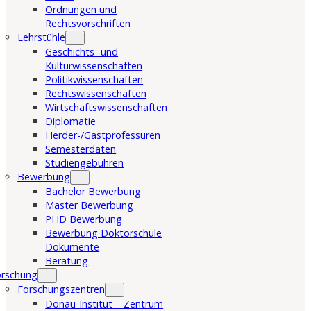
Ordnungen und
Rechtsvorschriften
Lehrstühle
Geschichts- und
Kulturwissenschaften
Politikwissenschaften
Rechtswissenschaften
Wirtschaftswissenschaften
Diplomatie
Herder-/Gastprofessuren
Semesterdaten
Studiengebühren
Bewerbung
Bachelor Bewerbung
Master Bewerbung
PHD Bewerbung
Bewerbung Doktorschule
Dokumente
Beratung
orschung
Forschungszentren
Donau-Institut – Zentrum