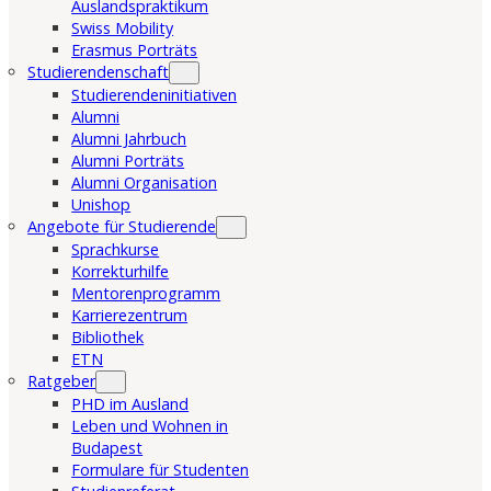
Auslandspraktikum
Swiss Mobility
Erasmus Porträts
Studierendenschaft
Studierendeninitiativen
Alumni
Alumni Jahrbuch
Alumni Porträts
Alumni Organisation
Unishop
Angebote für Studierende
Sprachkurse
Korrekturhilfe
Mentorenprogramm
Karrierezentrum
Bibliothek
ETN
Ratgeber
PHD im Ausland
Leben und Wohnen in
Budapest
Formulare für Studenten