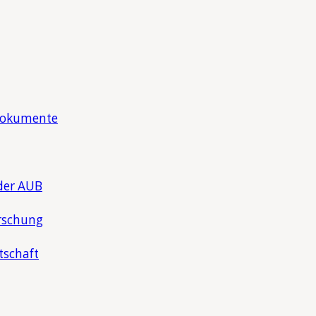
Dokumente
der AUB
rschung
tschaft