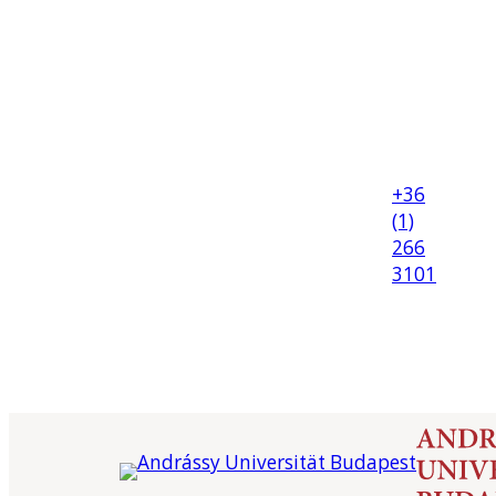
+36
(1)
266
3101