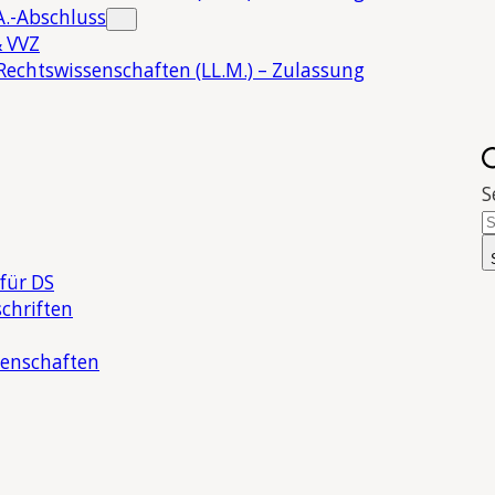
.-Abschluss
 VVZ
Rechtswissenschaften (LL.M.) – Zulassung
S
für DS
chriften
senschaften