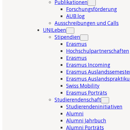
Publikationen
Forschungsförderung
AUB.log
Ausschreibungen und Calls
UNILeben
Stipendien
Erasmus
Hochschulpartnerschaften
Erasmus
Erasmus Incoming
Erasmus Auslandssemeste
Erasmus Auslandspraktik
Swiss Mobility
Erasmus Porträts
Studierendenschaft
Studierendeninitiativen
Alumni
Alumni Jahrbuch
Alumni Porträts