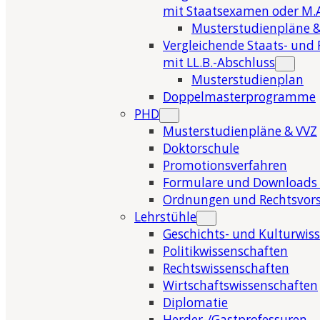
mit Staatsexamen oder M.A
Musterstudienpläne &
Vergleichende Staats- und 
mit LL.B.-Abschluss
Musterstudienplan
Doppelmasterprogramme
PHD
Musterstudienpläne & VVZ
Doktorschule
Promotionsverfahren
Formulare und Downloads 
Ordnungen und Rechtsvors
Lehrstühle
Geschichts- und Kulturwis
Politikwissenschaften
Rechtswissenschaften
Wirtschaftswissenschaften
Diplomatie
Herder-/Gastprofessuren