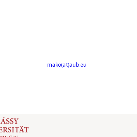
mako(at)
aub
.eu