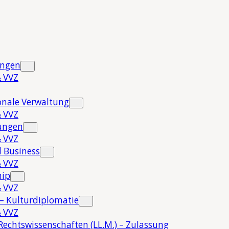
ungen
 VVZ
onale Verwaltung
 VVZ
hungen
 VVZ
 Business
 VVZ
hip
 VVZ
 – Kulturdiplomatie
 VVZ
Rechtswissenschaften (LL.M.) – Zulassung