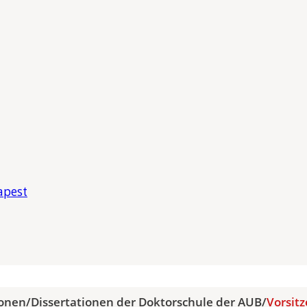
apest
ionen
/
Dissertationen der Doktorschule der AUB
/
Vorsit