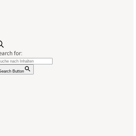
earch for:
Search Button