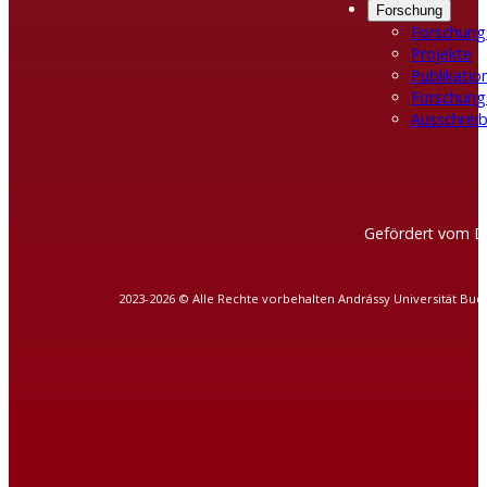
Forschung
Forschung
Projekte
Publikatio
Forschung
Ausschreib
Gefördert vom D
2023-2026 © Alle Rechte vorbehalten Andrássy Universität Bud