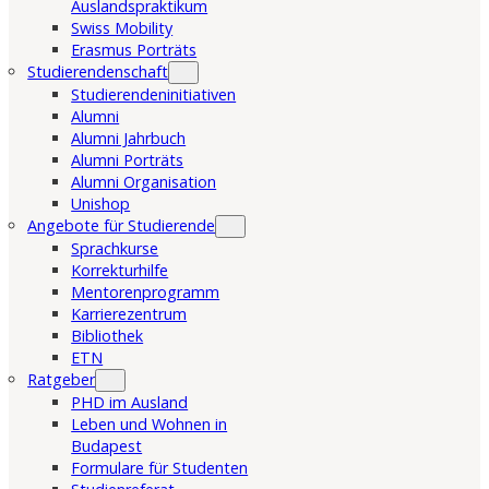
Auslandspraktikum
Swiss Mobility
Erasmus Porträts
Studierendenschaft
Studierendeninitiativen
Alumni
Alumni Jahrbuch
Alumni Porträts
Alumni Organisation
Unishop
Angebote für Studierende
Sprachkurse
Korrekturhilfe
Mentorenprogramm
Karrierezentrum
Bibliothek
ETN
Ratgeber
PHD im Ausland
Leben und Wohnen in
Budapest
Formulare für Studenten