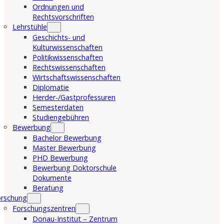
Ordnungen und
Rechtsvorschriften
Lehrstühle
Geschichts- und
Kulturwissenschaften
Politikwissenschaften
Rechtswissenschaften
Wirtschaftswissenschaften
Diplomatie
Herder-/Gastprofessuren
Semesterdaten
Studiengebühren
Bewerbung
Bachelor Bewerbung
Master Bewerbung
PHD Bewerbung
Bewerbung Doktorschule
Dokumente
Beratung
orschung
Forschungszentren
Donau-Institut – Zentrum