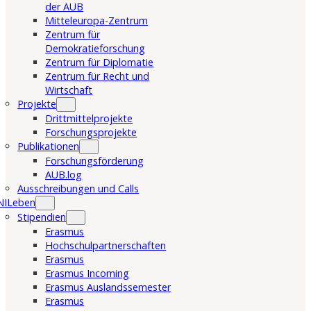
der AUB
Mitteleuropa-Zentrum
Zentrum für
Demokratieforschung
Zentrum für Diplomatie
Zentrum für Recht und
Wirtschaft
Projekte
Drittmittelprojekte
Forschungsprojekte
Publikationen
Forschungsförderung
AUB.log
Ausschreibungen und Calls
NILeben
Stipendien
Erasmus
Hochschulpartnerschaften
Erasmus
Erasmus Incoming
Erasmus Auslandssemester
Erasmus