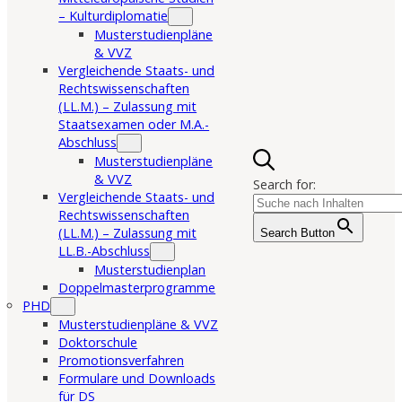
– Kulturdiplomatie
Musterstudienpläne
& VVZ
Vergleichende Staats- und
Rechtswissenschaften
(LL.M.) – Zulassung mit
Staatsexamen oder M.A.-
Abschluss
Musterstudienpläne
& VVZ
Search for:
Vergleichende Staats- und
Rechtswissenschaften
(LL.M.) – Zulassung mit
Search Button
LL.B.-Abschluss
Musterstudienplan
Doppelmasterprogramme
PHD
Musterstudienpläne & VVZ
Doktorschule
Promotionsverfahren
Formulare und Downloads
für DS