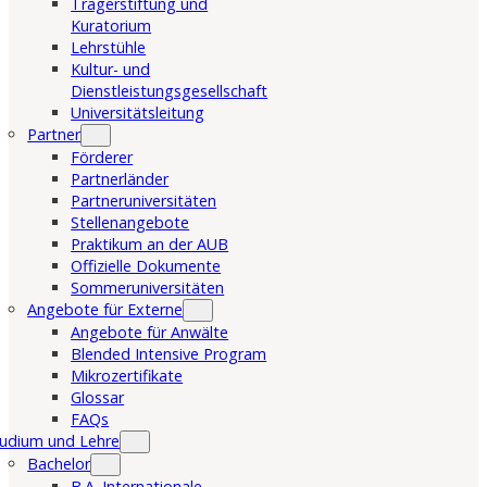
Trägerstiftung und
Kuratorium
Lehrstühle
Kultur- und
Dienstleistungsgesellschaft
Universitätsleitung
Partner
Förderer
Partnerländer
Partneruniversitäten
Stellenangebote
Praktikum an der AUB
Offizielle Dokumente
Sommeruniversitäten
Angebote für Externe
Angebote für Anwälte
Blended Intensive Program
Mikrozertifikate
Glossar
FAQs
udium und Lehre
Bachelor
B.A. Internationale