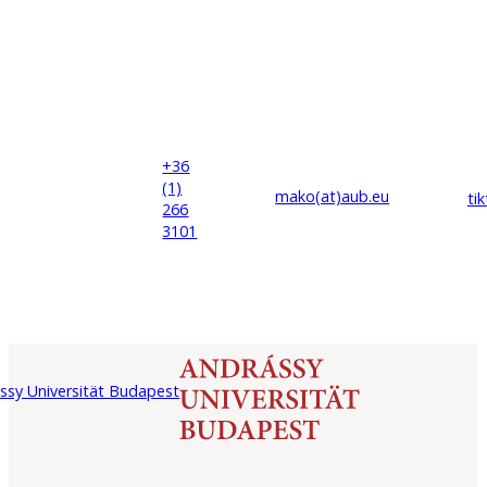
+36
(1)
mako(at)
aub
.eu
ti
266
3101