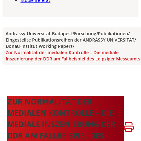
Studienreferat
Andrássy Universität Budapest
/
Forschung
/
Publikationen
/
Eingestellte Publikationsreihen der ANDRÁSSY UNIVERSITÄT
/
Donau-Institut Working Papers
/
Zur Normalität der medialen Kontrolle – Die mediale
Inszenierung der DDR am Fallbeispiel des Leipziger Messeamts
ZUR NORMALITÄT DER
MEDIALEN KONTROLLE – DIE
MEDIALE INSZENIERUNG DER
DDR AM FALLBEISPIEL DES