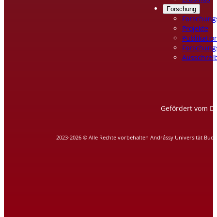
Forschung
Forschung
Projekte
Publikatio
Forschung
Ausschrei
Gefördert vom DA
2023-2026 © Alle Rechte vorbehalten Andrássy Universität Bud