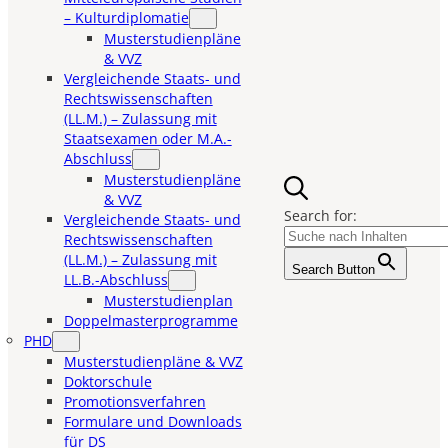
– Kulturdiplomatie
Musterstudienpläne
& VVZ
Vergleichende Staats- und
Rechtswissenschaften
(LL.M.) – Zulassung mit
Staatsexamen oder M.A.-
Abschluss
Musterstudienpläne
& VVZ
Search for:
Vergleichende Staats- und
Rechtswissenschaften
(LL.M.) – Zulassung mit
Search Button
LL.B.-Abschluss
Musterstudienplan
Doppelmasterprogramme
PHD
Musterstudienpläne & VVZ
Doktorschule
Promotionsverfahren
Formulare und Downloads
für DS