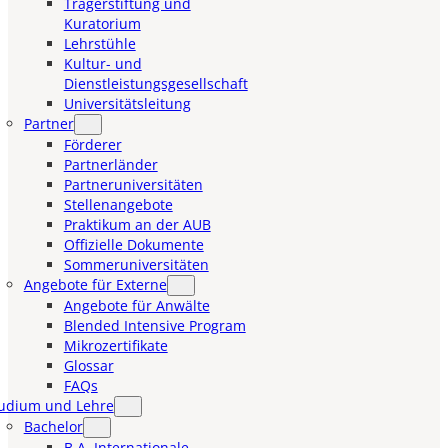
Trägerstiftung und
Kuratorium
Lehrstühle
Kultur- und
Dienstleistungsgesellschaft
Universitätsleitung
Partner
Förderer
Partnerländer
Partneruniversitäten
Stellenangebote
Praktikum an der AUB
Offizielle Dokumente
Sommeruniversitäten
Angebote für Externe
Angebote für Anwälte
Blended Intensive Program
Mikrozertifikate
Glossar
FAQs
udium und Lehre
Bachelor
B.A. Internationale