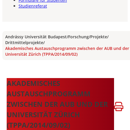
Formulare für Studenten
Studienreferat
Andrássy Universität Budapest
/
Forschung
/
Projekte
/
Drittmittelprojekte
/
Akademisches Austauschprogramm zwischen der AUB und der
Universität Zürich (TPPA/2014/09/02)
AKADEMISCHES
AUSTAUSCHPROGRAMM
ZWISCHEN DER AUB UND DER
UNIVERSITÄT ZÜRICH
(TPPA/2014/09/02)