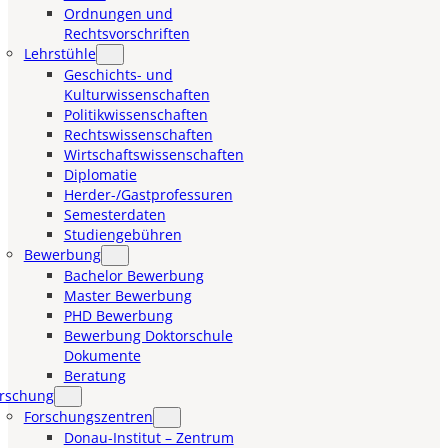
Ordnungen und
Rechtsvorschriften
Lehrstühle
Geschichts- und
Kulturwissenschaften
Politikwissenschaften
Rechtswissenschaften
Wirtschaftswissenschaften
Diplomatie
Herder-/Gastprofessuren
Semesterdaten
Studiengebühren
Bewerbung
Bachelor Bewerbung
Master Bewerbung
PHD Bewerbung
Bewerbung Doktorschule
Dokumente
Beratung
rschung
Forschungszentren
Donau-Institut – Zentrum