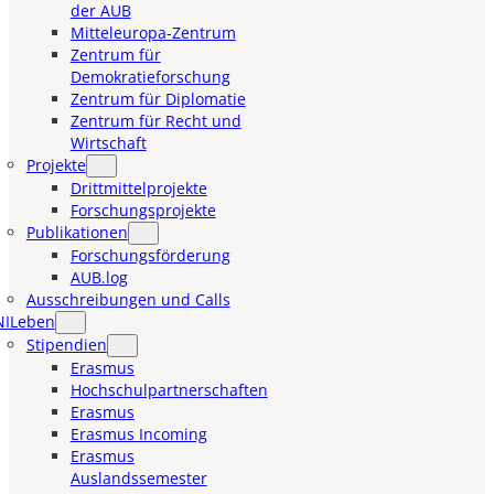
der AUB
Mitteleuropa-Zentrum
Zentrum für
Demokratieforschung
Zentrum für Diplomatie
Zentrum für Recht und
Wirtschaft
Projekte
Drittmittelprojekte
Forschungsprojekte
Publikationen
Forschungsförderung
AUB.log
Ausschreibungen und Calls
NILeben
Stipendien
Erasmus
Hochschulpartnerschaften
Erasmus
Erasmus Incoming
Erasmus
Auslandssemester