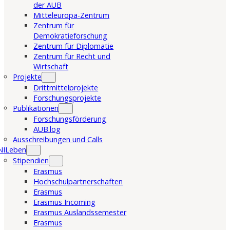
der AUB
Mitteleuropa-Zentrum
Zentrum für
Demokratieforschung
Zentrum für Diplomatie
Zentrum für Recht und
Wirtschaft
Projekte
Drittmittelprojekte
Forschungsprojekte
Publikationen
Forschungsförderung
AUB.log
Ausschreibungen und Calls
NILeben
Stipendien
Erasmus
Hochschulpartnerschaften
Erasmus
Erasmus Incoming
Erasmus Auslandssemester
Erasmus