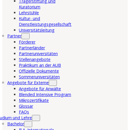
Trägerstiftung und
Kuratorium
Lehrstühle
Kultur- und
Dienstleistungsgesellschaft
Universitätsleitung
Partner
Förderer
Partnerländer
Partneruniversitäten
Stellenangebote
Praktikum an der AUB
Offizielle Dokumente
Sommeruniversitäten
Angebote für Externe
Angebote für Anwälte
Blended Intensive Program
Mikrozertifikate
Glossar
FAQs
udium und Lehre
Bachelor
B.A. Internationale