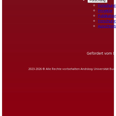
Forschung
Forschung
Projekte
Publikatio
Forschung
Ausschreib
Gefördert vom D
2023-2026 © Alle Rechte vorbehalten Andrássy Universität Bud