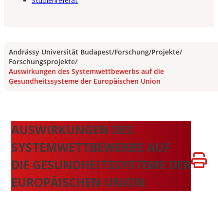
Studienreferat
Andrássy Universität Budapest
/
Forschung
/
Projekte
/
Forschungsprojekte
/
Auswirkungen des Systemwettbewerbs auf die
Gesundheitssysteme der Europäischen Union
AUSWIRKUNGEN DES
SYSTEMWETTBEWERBS AUF
DIE GESUNDHEITSSYSTEME DER
EUROPÄISCHEN UNION