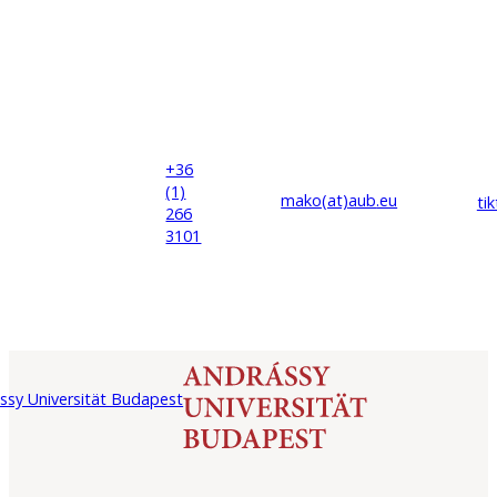
+36
(1)
mako(at)
aub
.eu
ti
266
3101