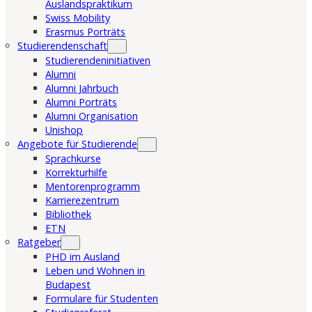
Auslandspraktikum
Swiss Mobility
Erasmus Porträts
Studierendenschaft
Studierendeninitiativen
Alumni
Alumni Jahrbuch
Alumni Porträts
Alumni Organisation
Unishop
Angebote für Studierende
Sprachkurse
Korrekturhilfe
Mentorenprogramm
Karrierezentrum
Bibliothek
ETN
Ratgeber
PHD im Ausland
Leben und Wohnen in
Budapest
Formulare für Studenten