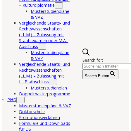
– Kulturdiplomatie
Musterstudienpläne
& VVZ
Vergleichende Staats- und
Rechtswissenschaften
(LL.M.) – Zulassung mit
Staatsexamen oder M.A.-
Abschluss
Musterstudienpläne
& VVZ
Search for:
Vergleichende Staats- und
Rechtswissenschaften
(LL.M.) – Zulassung mit
Search Button
LL.B.-Abschluss
Musterstudienplan
Doppelmasterprogramme
PHD
Musterstudienpläne & VVZ
Doktorschule
Promotionsverfahren
Formulare und Downloads
für DS