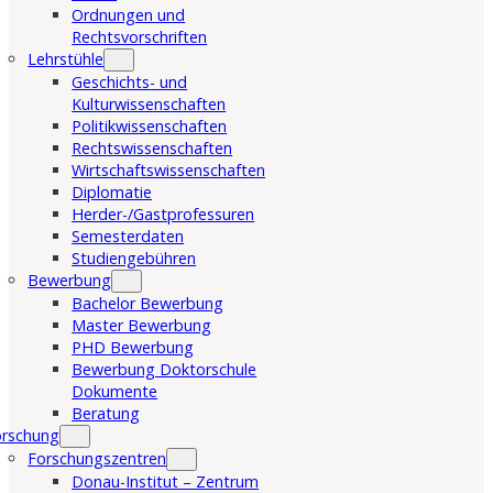
Ordnungen und
Rechtsvorschriften
Lehrstühle
Geschichts- und
Kulturwissenschaften
Politikwissenschaften
Rechtswissenschaften
Wirtschaftswissenschaften
Diplomatie
Herder-/Gastprofessuren
Semesterdaten
Studiengebühren
Bewerbung
Bachelor Bewerbung
Master Bewerbung
PHD Bewerbung
Bewerbung Doktorschule
Dokumente
Beratung
orschung
Forschungszentren
Donau-Institut – Zentrum