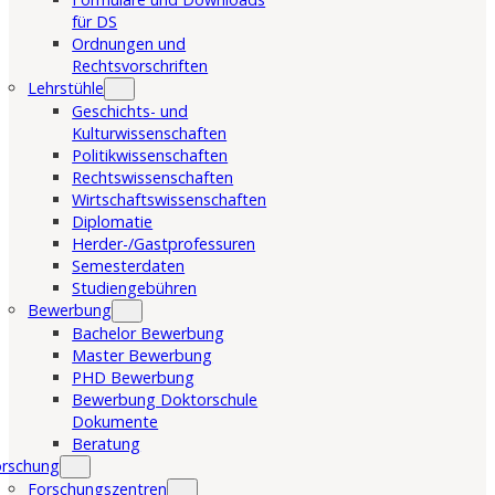
für DS
Ordnungen und
Rechtsvorschriften
Lehrstühle
Geschichts- und
Kulturwissenschaften
Politikwissenschaften
Rechtswissenschaften
Wirtschaftswissenschaften
Diplomatie
Herder-/Gastprofessuren
Semesterdaten
Studiengebühren
Bewerbung
Bachelor Bewerbung
Master Bewerbung
PHD Bewerbung
Bewerbung Doktorschule
Dokumente
Beratung
orschung
Forschungszentren