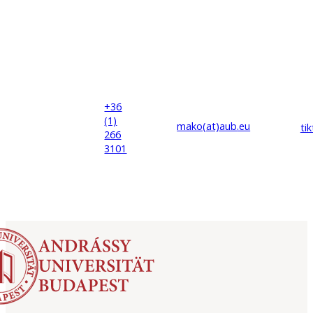
+36
(1)
mako(at)
aub
.eu
ti
266
3101