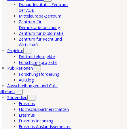
Donau-Institut – Zentrum
der AUB
Mitteleuropa-Zentrum
Zentrum für
Demokratieforschung
Zentrum für Diplomatie
Zentrum für Recht und
Wirtschaft
Projekte
Drittmittelprojekte
Forschungsprojekte
Publikationen
Forschungsförderung
AUB.log
Ausschreibungen und Calls
NILeben
Stipendien
Erasmus
Hochschulpartnerschaften
Erasmus
Erasmus Incoming
Erasmus Auslandssemester