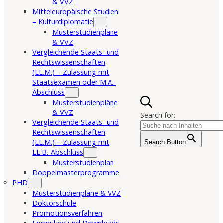
& VVZ
Mitteleuropäische Studien
– Kulturdiplomatie
Musterstudienpläne
& VVZ
Vergleichende Staats- und
Rechtswissenschaften
(LL.M.) – Zulassung mit
Staatsexamen oder M.A.-
Abschluss
Musterstudienpläne
& VVZ
Search for:
Vergleichende Staats- und
Rechtswissenschaften
(LL.M.) – Zulassung mit
Search Button
LL.B.-Abschluss
Musterstudienplan
Doppelmasterprogramme
PHD
Musterstudienpläne & VVZ
Doktorschule
Promotionsverfahren
Formulare und Downloads