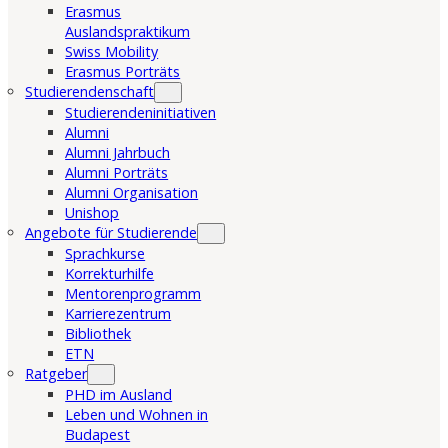
Erasmus
Auslandspraktikum
Swiss Mobility
Erasmus Porträts
Studierendenschaft
Studierendeninitiativen
Alumni
Alumni Jahrbuch
Alumni Porträts
Alumni Organisation
Unishop
Angebote für Studierende
Sprachkurse
Korrekturhilfe
Mentorenprogramm
Karrierezentrum
Bibliothek
ETN
Ratgeber
PHD im Ausland
Leben und Wohnen in
Budapest