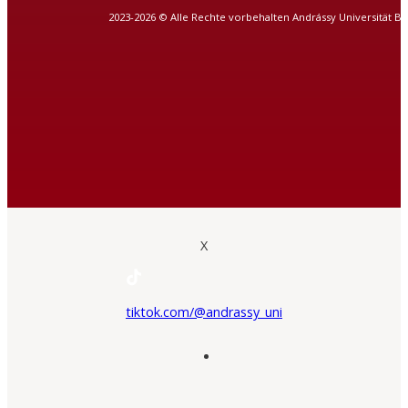
2023-2026 © Alle Rechte vorbehalten Andrássy Universität B
X
tiktok.com/@andrassy_uni