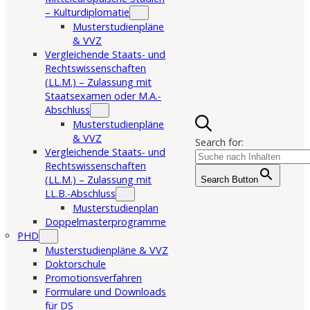
– Kulturdiplomatie
Musterstudienpläne
& VVZ
Vergleichende Staats- und
Rechtswissenschaften
(LL.M.) – Zulassung mit
Staatsexamen oder M.A.-
Abschluss
Musterstudienpläne
& VVZ
Search for:
Vergleichende Staats- und
Rechtswissenschaften
(LL.M.) – Zulassung mit
Search Button
LL.B.-Abschluss
Musterstudienplan
Doppelmasterprogramme
PHD
Musterstudienpläne & VVZ
Doktorschule
Promotionsverfahren
Formulare und Downloads
für DS