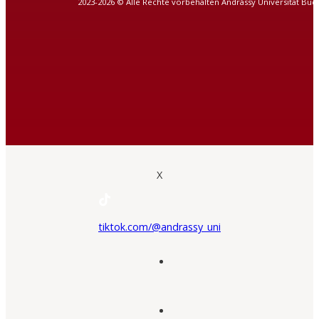
2023-2026 © Alle Rechte vorbehalten Andrássy Universität Bud
X
tiktok.com/@andrassy_uni