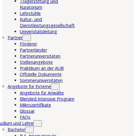
Trägerstiftung und
Kuratorium
Lehrstühle
Kultur- und
Dienstleistungsgesellschaft
Universitätsleitung
Partner
Förderer
Partnerländer
Partneruniversitäten
Stellenangebote
Praktikum an der AUB
Offizielle Dokumente
Sommeruniversitäten
Angebote für Externe
Angebote für Anwälte
Blended Intensive Program
Mikrozertifikate
Glossar
FAQs
udium und Lehre
Bachelor
B.A. Internationale