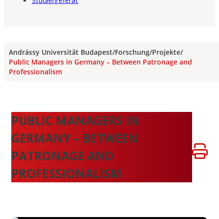
Studienreferat
Andrássy Universität Budapest
/
Forschung
/
Projekte
/
Public Managers in Germany – Between Patronage and
Professionalism
PUBLIC MANAGERS IN
GERMANY – BETWEEN
PATRONAGE AND
PROFESSIONALISM