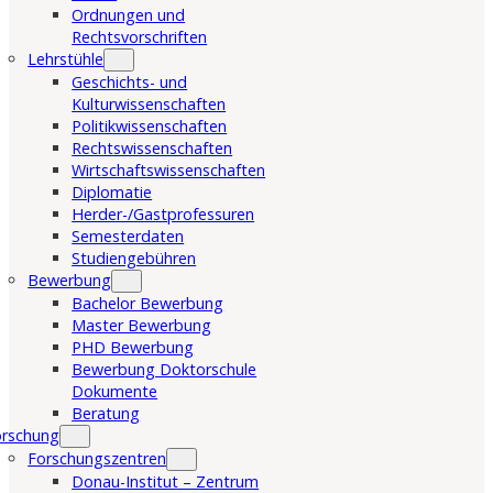
Ordnungen und
Rechtsvorschriften
Lehrstühle
Geschichts- und
Kulturwissenschaften
Politikwissenschaften
Rechtswissenschaften
Wirtschaftswissenschaften
Diplomatie
Herder-/Gastprofessuren
Semesterdaten
Studiengebühren
Bewerbung
Bachelor Bewerbung
Master Bewerbung
PHD Bewerbung
Bewerbung Doktorschule
Dokumente
Beratung
orschung
Forschungszentren
Donau-Institut – Zentrum