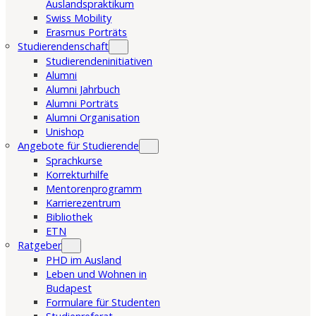
Auslandspraktikum
Swiss Mobility
Erasmus Porträts
Studierendenschaft
Studierendeninitiativen
Alumni
Alumni Jahrbuch
Alumni Porträts
Alumni Organisation
Unishop
Angebote für Studierende
Sprachkurse
Korrekturhilfe
Mentorenprogramm
Karrierezentrum
Bibliothek
ETN
Ratgeber
PHD im Ausland
Leben und Wohnen in
Budapest
Formulare für Studenten