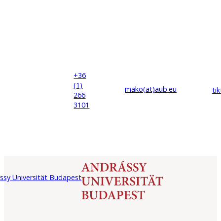
+36
(1)
mako(at)
aub
.eu
ti
266
3101