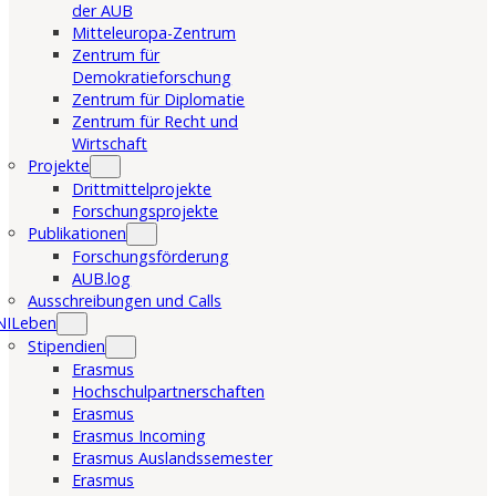
der AUB
Mitteleuropa-Zentrum
Zentrum für
Demokratieforschung
Zentrum für Diplomatie
Zentrum für Recht und
Wirtschaft
Projekte
Drittmittelprojekte
Forschungsprojekte
Publikationen
Forschungsförderung
AUB.log
Ausschreibungen und Calls
NILeben
Stipendien
Erasmus
Hochschulpartnerschaften
Erasmus
Erasmus Incoming
Erasmus Auslandssemester
Erasmus