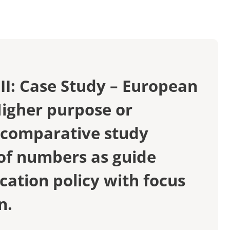
ATEN
VERSITÄTEN
BÜHREN
III: Case Study – European
Higher purpose or
 comparative study
 of numbers as guide
cation policy with focus
n.