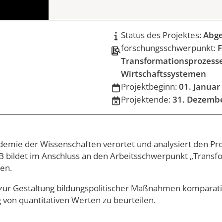
amme
Status des Projektes:
Abge
forschungsschwerpunkt:
Transformationsprozesse
Wirtschaftssystemen
Projektbeginn:
01. Januar
Projektende:
31. Dezemb
demie der Wissenschaften verortet und analysiert den Pro
ildet im Anschluss an den Arbeitsschwerpunkt „Transfor
ken.
zur Gestaltung bildungspolitischer Maßnahmen komparativ u
on quantitativen Werten zu beurteilen.