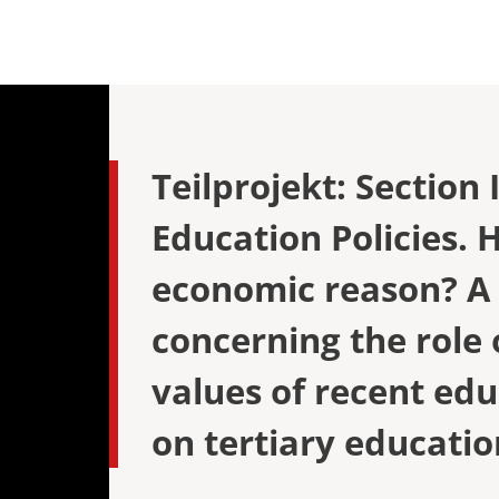
y and
Universitätsleitung
SEMESTERD
SOMMERUNI
STUDIENGE
 & VVZ
ership
 & VVZ
dien –
Teilprojekt: Section 
 & VVZ
Education Policies. 
 und
economic reason? A
(LL.M.) –
examen oder
concerning the role
 & VVZ
values of recent edu
 und
(LL.M.) –
on tertiary educatio
bschluss