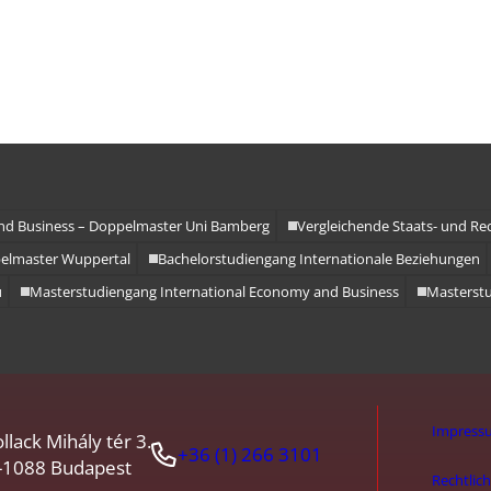
nd Business – Doppelmaster Uni Bamberg
Vergleichende Staats- und Rec
pelmaster Wuppertal
Bachelorstudiengang Internationale Beziehungen
u
Masterstudiengang International Economy and Business
Masterstu
Impress
llack Mihály tér 3.
+36 (1) 266 3101
-1088 Budapest
Rechtlic