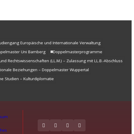
udiengang Europäische und Internationale Verwaltung
oppelmaster Uni Bamberg
Doppelmasterprogramme
und Rechtswissenschaften (LL.M.) – Zulassung mit LL.B.-Abschluss
tionale Beziehungen – Doppelmaster Wuppertal
e Studien – Kulturdiplomatie
ssum
ches