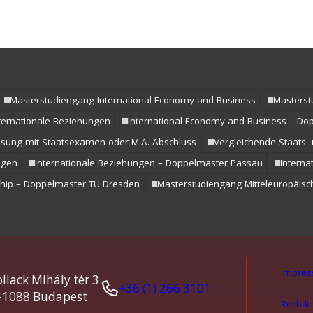
Masterstudiengang International Economy and Business
Masterst
ternationale Beziehungen
International Economy and Business – D
assung mit Staatsexamen oder M.A.-Abschluss
Vergleichende Staats- 
ngen
Internationale Beziehungen – Doppelmaster Passau
Interna
ip – Doppelmaster TU Dresden
Masterstudiengang Mitteleuropäisch
Impre
llack Mihály tér 3.
+36 (1) 266 3101
-1088 Budapest
Rechtli