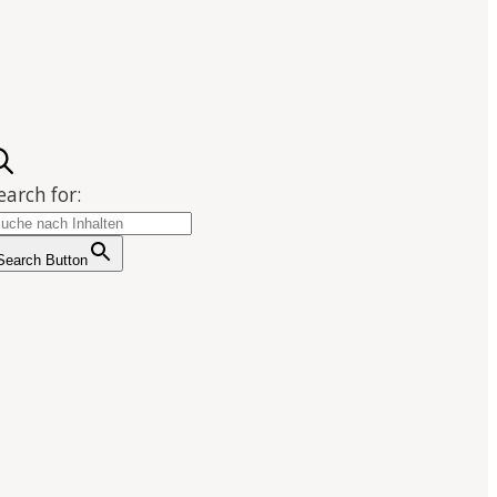
earch for:
Search Button