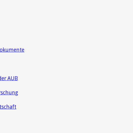
Dokumente
der AUB
rschung
tschaft