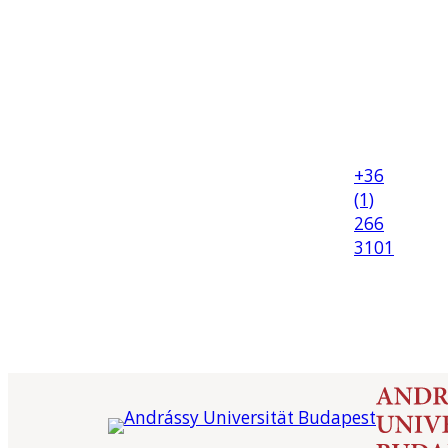
+36
(1)
266
3101