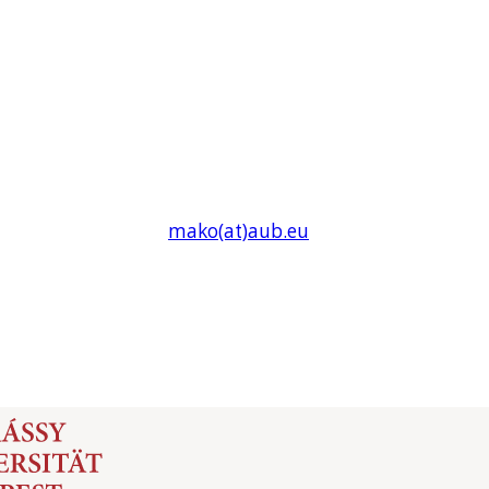
mako(at)
aub
.eu