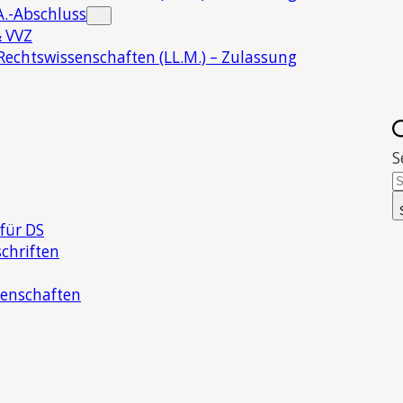
.-Abschluss
 VVZ
Rechtswissenschaften (LL.M.) – Zulassung
S
für DS
chriften
senschaften