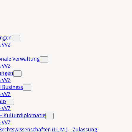
ungen
 VVZ
onale Verwaltung
 VVZ
hungen
 VVZ
 Business
 VVZ
hip
 VVZ
 – Kulturdiplomatie
 VVZ
Rechtswissenschaften (LL.M.) – Zulassung