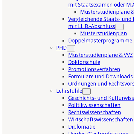
mit Staatsexamen oder M.A
Musterstudienpläne &
Vergleichende Staats- und 
mit LL.B.-Abschluss
Musterstudienplan
Doppelmasterprogramme
PHD
Musterstudienpläne & VVZ
Doktorschule
Promotionsverfahren
Formulare und Downloads 
Ordnungen und Rechtsvors
Lehrstühle
Geschichts- und Kulturwis
Politikwissenschaften
Rechtswissenschaften
Wirtschaftswissenschaften
Diplomatie
Herder-/Gastprofessuren