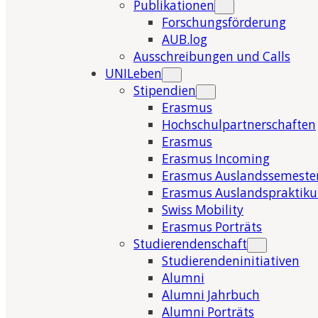
Publikationen
Forschungsförderung
AUB.log
Ausschreibungen und Calls
UNILeben
Stipendien
Erasmus
Hochschulpartnerschaften
Erasmus
Erasmus Incoming
Erasmus Auslandssemeste
Erasmus Auslandspraktik
Swiss Mobility
Erasmus Porträts
Studierendenschaft
Studierendeninitiativen
Alumni
Alumni Jahrbuch
Alumni Porträts