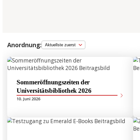
International Econo
Business
Musterstudienplän
VVZ
Management and Le
Anordnung:
Musterstudienplän
VVZ
Mitteleuropäische S
Kulturdiplomatie
Musterstudienplän
Sommeröffnungszeiten der
VVZ
Universitätsbibliothek 2026
Vergleichende Staat
10. Juni 2026
Rechtswissenschaften
Zulassung mit Staa
oder M.A.-Abschluss
Musterstudienplän
VVZ