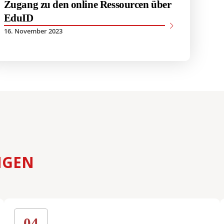
s- und
Zugang zu den online Ressourcen über
 (LL.M.) –
EduID
Abschluss
16. November 2023
ramme
NGEN
04