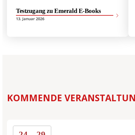
Vergleichende Staat
Rechtswissenschaften
Testzugang zu Emerald E-Books
Zulassung mit LL.B.-
13. Januar 2026
Musterstudienplan
Doppelmasterprog
KOMMENDE VERANSTALTU
24 – 29