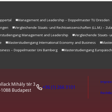
ppertal
Management and Leadership – Doppelmaster TU Dresden
ungen
Vergleichende Staats- und Rechtswissenschaften (LL.M.) – Zu
rstudiengang Management and Leadership
Vergleichende Staats- u
e
Masterstudiengang International Economy and Business
Master
usiness – Doppelmaster Uni Bamberg
Masterstudiengang Europäisch
Impre
llack Mihály tér 3.
+36 (1) 266 3101
-1088 Budapest
Rechtli