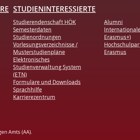
RE
STUDIENINTERESSIERTE
Studierendenschaft HÖK
Alumni
Semesterdaten
International
Studienordnungen
Erasmus+)
Vorlesungsverzeichnisse /
Hochschulpar
Musterstudienpläne
Erasmus
Elektronisches
Studienverwaltung System
(ETN)
Formulare und Downloads
Sprachhilfe
Karrierezentrum
gen Amts (AA).