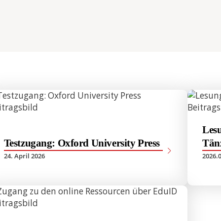
STUDIENGE
my and
e &
adership
e &
tudien –
e &
Lesu
Testzugang: Oxford University Press
Tän
s- und
24. April 2026
2026.0
 (LL.M.) –
tsexamen
e &