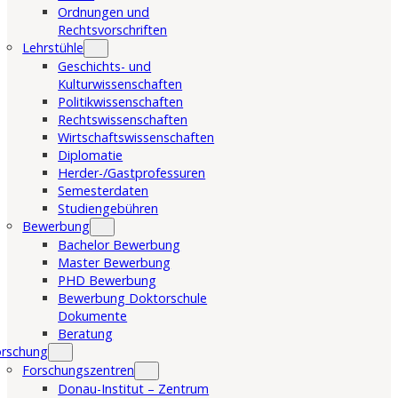
Ordnungen und
Rechtsvorschriften
Lehrstühle
Geschichts- und
Kulturwissenschaften
Politikwissenschaften
Rechtswissenschaften
Wirtschaftswissenschaften
Diplomatie
Herder-/Gastprofessuren
Semesterdaten
Studiengebühren
Bewerbung
Bachelor Bewerbung
Master Bewerbung
PHD Bewerbung
Bewerbung Doktorschule
Dokumente
Beratung
orschung
Forschungszentren
Donau-Institut – Zentrum