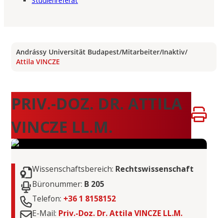
Studienreferat
Andrássy Universität Budapest
/
Mitarbeiter
/
Inaktiv
/
Attila VINCZE
PRIV.-DOZ. DR. ATTILA
VINCZE LL.M.
Wissenschaftsbereich:
Rechtswissenschaft
Büronummer:
B 205
Telefon:
+36 1 8158152
E-Mail:
Priv.-Doz. Dr. Attila VINCZE LL.M.