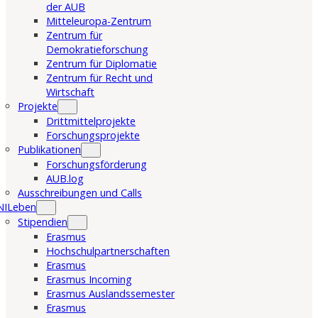
der AUB
Mitteleuropa-Zentrum
Zentrum für
Demokratieforschung
Zentrum für Diplomatie
Zentrum für Recht und
Wirtschaft
Projekte
Drittmittelprojekte
Forschungsprojekte
Publikationen
Forschungsförderung
AUB.log
Ausschreibungen und Calls
NILeben
Stipendien
Erasmus
Hochschulpartnerschaften
Erasmus
Erasmus Incoming
Erasmus Auslandssemester
Erasmus