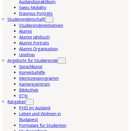
Auslandspraktikum
Swiss Mobility
Erasmus Porträts
Studierendenschaft
Studierendeninitiativen
Alumni
Alumni Jahrbuch
Alumni Porträts
Alumni Organisation
Unishop
Angebote für Studierende
Sprachkurse
Korrekturhilfe
Mentorenprogramm
Karrierezentrum
Bibliothek
ETN
Ratgeber
PHD im Ausland
Leben und Wohnen in
Budapest
Formulare für Studenten