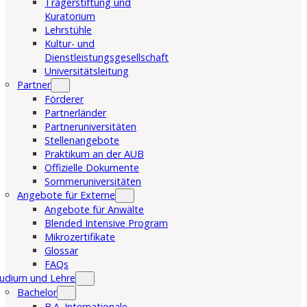
Trägerstiftung und
Kuratorium
Lehrstühle
Kultur- und
Dienstleistungsgesellschaft
Universitätsleitung
Partner
Förderer
Partnerländer
Partneruniversitäten
Stellenangebote
Praktikum an der AUB
Offizielle Dokumente
Sommeruniversitäten
Angebote für Externe
Angebote für Anwälte
Blended Intensive Program
Mikrozertifikate
Glossar
FAQs
udium und Lehre
Bachelor
B.A. Internationale