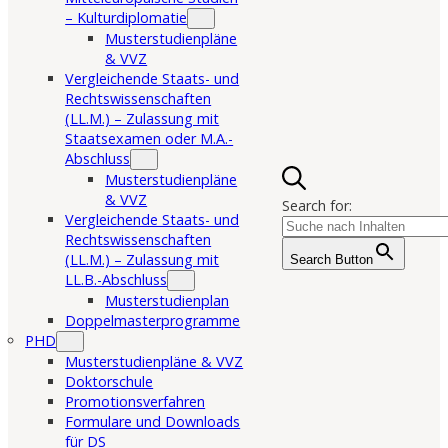
– Kulturdiplomatie
Musterstudienpläne
& VVZ
Vergleichende Staats- und
Rechtswissenschaften
(LL.M.) – Zulassung mit
Staatsexamen oder M.A.-
Abschluss
Musterstudienpläne
& VVZ
Search for:
Vergleichende Staats- und
Rechtswissenschaften
(LL.M.) – Zulassung mit
Search Button
LL.B.-Abschluss
Musterstudienplan
Doppelmasterprogramme
PHD
Musterstudienpläne & VVZ
Doktorschule
Promotionsverfahren
Formulare und Downloads
für DS