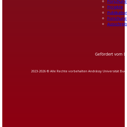
Forschung
Projekte
Publikatio
Forschung
Ausschreib
Gefördert vom D
2023-2026 © Alle Rechte vorbehalten Andrássy Universität Bud