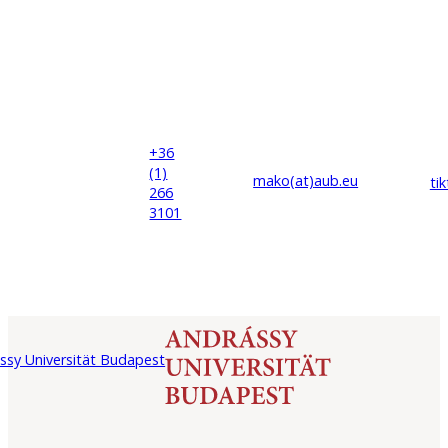
+36
(1)
mako(at)
aub
.eu
ti
266
3101