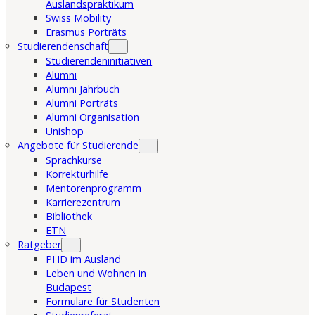
Auslandspraktikum
Swiss Mobility
Erasmus Porträts
Studierendenschaft
Studierendeninitiativen
Alumni
Alumni Jahrbuch
Alumni Porträts
Alumni Organisation
Unishop
Angebote für Studierende
Sprachkurse
Korrekturhilfe
Mentorenprogramm
Karrierezentrum
Bibliothek
ETN
Ratgeber
PHD im Ausland
Leben und Wohnen in
Budapest
Formulare für Studenten