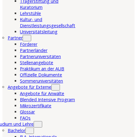
Trägerstiftung und
Kuratorium
Lehrstühle
Kultur- und
Dienstleistungsgesellschaft
Universitätsleitung
Partner
Förderer
Partnerländer
Partneruniversitäten
Stellenangebote
Praktikum an der AUB
Offizielle Dokumente
Sommeruniversitäten
Angebote für Externe
Angebote für Anwälte
Blended Intensive Program
Mikrozertifikate
Glossar
FAQs
udium und Lehre
Bachelor
B.A. Internationale