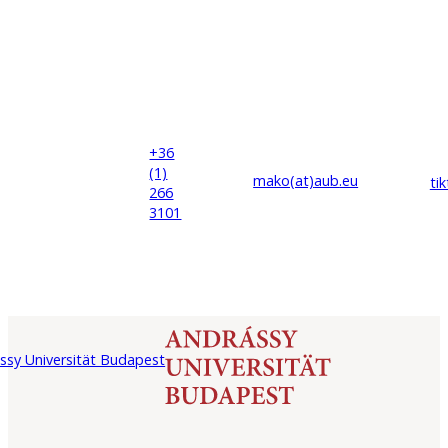
+36
(1)
mako(at)
aub
.eu
ti
266
3101