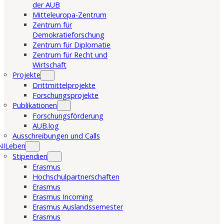
der AUB
Mitteleuropa-Zentrum
Zentrum für
Demokratieforschung
Zentrum für Diplomatie
Zentrum für Recht und
Wirtschaft
Projekte
Drittmittelprojekte
Forschungsprojekte
Publikationen
Forschungsförderung
AUB.log
Ausschreibungen und Calls
NILeben
Stipendien
Erasmus
Hochschulpartnerschaften
Erasmus
Erasmus Incoming
Erasmus Auslandssemester
Erasmus