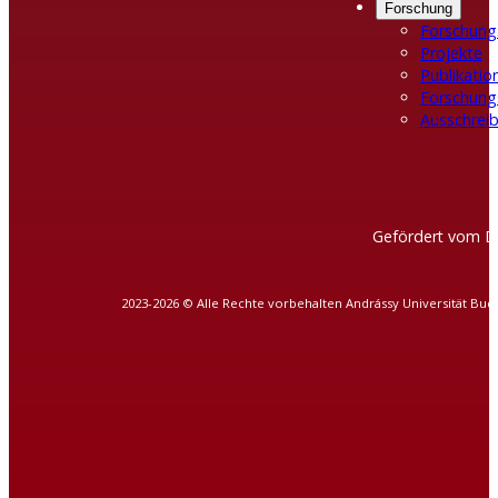
Forschung
Forschung
Projekte
Publikatio
Forschung
Ausschreib
Gefördert vom D
2023-2026 © Alle Rechte vorbehalten Andrássy Universität Bud