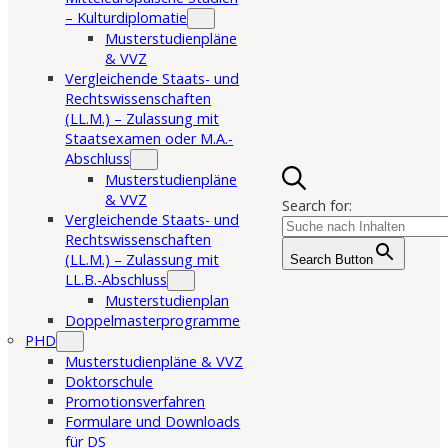
– Kulturdiplomatie
Musterstudienpläne
& VVZ
Vergleichende Staats- und
Rechtswissenschaften
(LL.M.) – Zulassung mit
Staatsexamen oder M.A.-
Abschluss
Musterstudienpläne
& VVZ
Search for:
Vergleichende Staats- und
Rechtswissenschaften
(LL.M.) – Zulassung mit
Search Button
LL.B.-Abschluss
Musterstudienplan
Doppelmasterprogramme
PHD
Musterstudienpläne & VVZ
Doktorschule
Promotionsverfahren
Formulare und Downloads
für DS