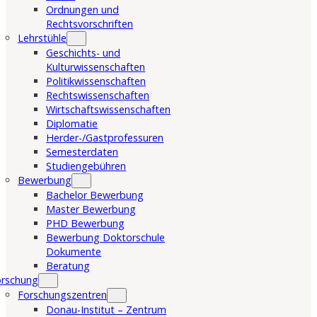
Ordnungen und
Rechtsvorschriften
Lehrstühle
Geschichts- und
Kulturwissenschaften
Politikwissenschaften
Rechtswissenschaften
Wirtschaftswissenschaften
Diplomatie
Herder-/Gastprofessuren
Semesterdaten
Studiengebühren
Bewerbung
Bachelor Bewerbung
Master Bewerbung
PHD Bewerbung
Bewerbung Doktorschule
Dokumente
Beratung
orschung
Forschungszentren
Donau-Institut – Zentrum