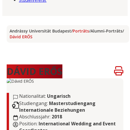
Studienreferat
Andrássy Universität Budapest
/
Porträts
/
Alumni-Porträts
/
Dávid ERŐS
DÁVID ERŐS
Nationalitat:
Ungarisch
Studiengang:
Masterstudiengang
Internationale Beziehungen
Abschlussjahr:
2018
Position:
International Wedding and Event