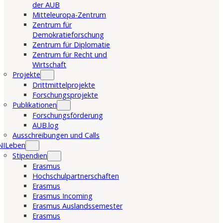
der AUB
Mitteleuropa-Zentrum
Zentrum für
Demokratieforschung
Zentrum für Diplomatie
Zentrum für Recht und
Wirtschaft
Projekte
Drittmittelprojekte
Forschungsprojekte
Publikationen
Forschungsförderung
AUB.log
Ausschreibungen und Calls
NILeben
Stipendien
Erasmus
Hochschulpartnerschaften
Erasmus
Erasmus Incoming
Erasmus Auslandssemester
Erasmus