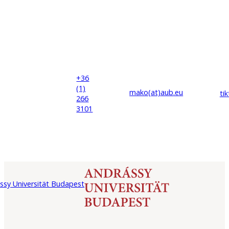
+36
(1)
mako(at)
aub
.eu
ti
266
3101