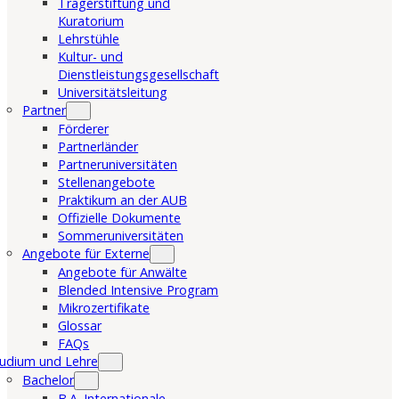
Trägerstiftung und
Kuratorium
Lehrstühle
Kultur- und
Dienstleistungsgesellschaft
Universitätsleitung
Partner
Förderer
Partnerländer
Partneruniversitäten
Stellenangebote
Praktikum an der AUB
Offizielle Dokumente
Sommeruniversitäten
Angebote für Externe
Angebote für Anwälte
Blended Intensive Program
Mikrozertifikate
Glossar
FAQs
udium und Lehre
Bachelor
B.A. Internationale