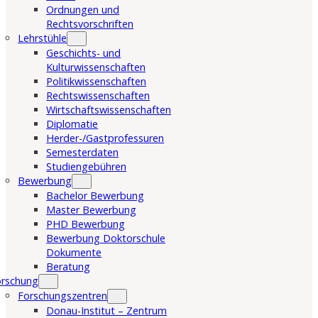
Ordnungen und
Rechtsvorschriften
Lehrstühle
Geschichts- und
Kulturwissenschaften
Politikwissenschaften
Rechtswissenschaften
Wirtschaftswissenschaften
Diplomatie
Herder-/Gastprofessuren
Semesterdaten
Studiengebühren
Bewerbung
Bachelor Bewerbung
Master Bewerbung
PHD Bewerbung
Bewerbung Doktorschule
Dokumente
Beratung
orschung
Forschungszentren
Donau-Institut – Zentrum