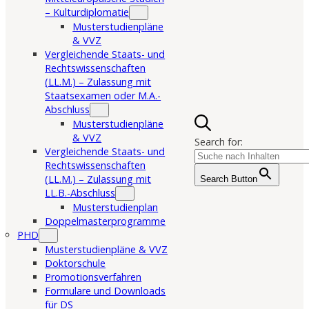
– Kulturdiplomatie
Musterstudienpläne
& VVZ
Vergleichende Staats- und
Rechtswissenschaften
(LL.M.) – Zulassung mit
Staatsexamen oder M.A.-
Abschluss
Musterstudienpläne
& VVZ
Search for:
Vergleichende Staats- und
Rechtswissenschaften
(LL.M.) – Zulassung mit
Search Button
LL.B.-Abschluss
Musterstudienplan
Doppelmasterprogramme
PHD
Musterstudienpläne & VVZ
Doktorschule
Promotionsverfahren
Formulare und Downloads
für DS