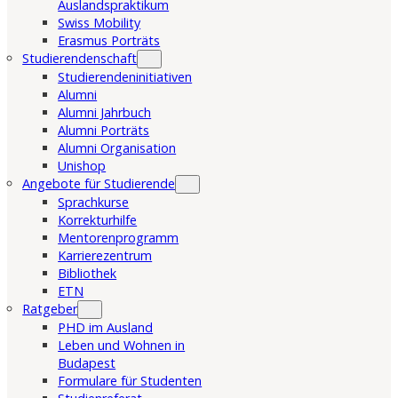
Auslandspraktikum
Swiss Mobility
Erasmus Porträts
Studierendenschaft
Studierendeninitiativen
Alumni
Alumni Jahrbuch
Alumni Porträts
Alumni Organisation
Unishop
Angebote für Studierende
Sprachkurse
Korrekturhilfe
Mentorenprogramm
Karrierezentrum
Bibliothek
ETN
Ratgeber
PHD im Ausland
Leben und Wohnen in
Budapest
Formulare für Studenten