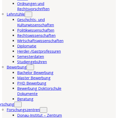
Ordnungen und
Rechtsvorschriften
Lehrstühle
Geschichts- und
Kulturwissenschaften
Politikwissenschaften
Rechtswissenschaften
Wirtschaftswissenschaften
Diplomatie
Herder-/Gastprofessuren
Semesterdaten
Studiengebühren
Bewerbung
Bachelor Bewerbung
Master Bewerbung
PHD Bewerbung
Bewerbung Doktorschule
Dokumente
Beratung
orschung
Forschungszentren
Donau-Institut – Zentrum