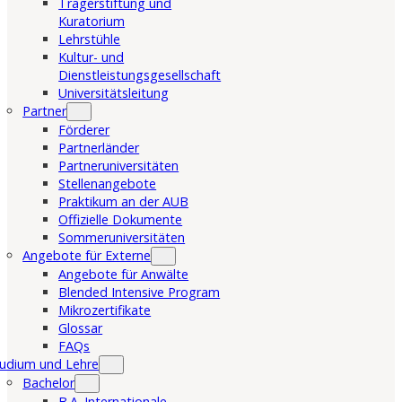
Trägerstiftung und
Kuratorium
Lehrstühle
Kultur- und
Dienstleistungsgesellschaft
Universitätsleitung
Partner
Förderer
Partnerländer
Partneruniversitäten
Stellenangebote
Praktikum an der AUB
Offizielle Dokumente
Sommeruniversitäten
Angebote für Externe
Angebote für Anwälte
Blended Intensive Program
Mikrozertifikate
Glossar
FAQs
udium und Lehre
Bachelor
B.A. Internationale