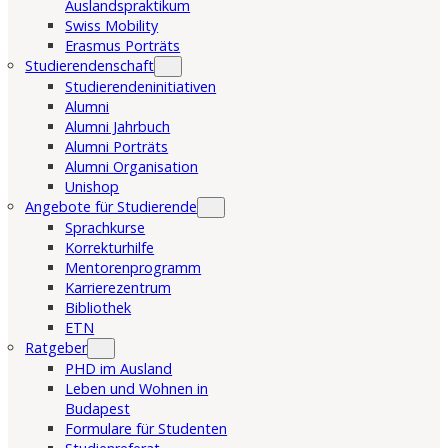
Auslandspraktikum
Swiss Mobility
Erasmus Porträts
Studierendenschaft
Studierendeninitiativen
Alumni
Alumni Jahrbuch
Alumni Porträts
Alumni Organisation
Unishop
Angebote für Studierende
Sprachkurse
Korrekturhilfe
Mentorenprogramm
Karrierezentrum
Bibliothek
ETN
Ratgeber
PHD im Ausland
Leben und Wohnen in
Budapest
Formulare für Studenten