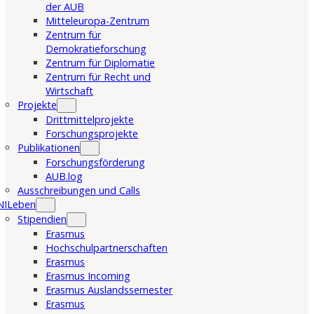
der AUB
Mitteleuropa-Zentrum
Zentrum für
Demokratieforschung
Zentrum für Diplomatie
Zentrum für Recht und
Wirtschaft
Projekte
Drittmittelprojekte
Forschungsprojekte
Publikationen
Forschungsförderung
AUB.log
Ausschreibungen und Calls
NILeben
Stipendien
Erasmus
Hochschulpartnerschaften
Erasmus
Erasmus Incoming
Erasmus Auslandssemester
Erasmus