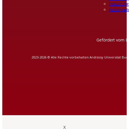
Forschung
Ausschreib
Gefördert vom D
2023-2026 © Alle Rechte vorbehalten Andrássy Universität Bud
X