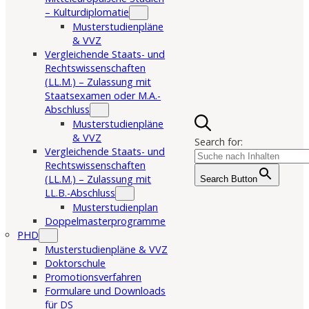
– Kulturdiplomatie
Musterstudienpläne
& VVZ
Vergleichende Staats- und
Rechtswissenschaften
(LL.M.) – Zulassung mit
Staatsexamen oder M.A.-
Abschluss
Musterstudienpläne
& VVZ
Search for:
Vergleichende Staats- und
Rechtswissenschaften
(LL.M.) – Zulassung mit
Search Button
LL.B.-Abschluss
Musterstudienplan
Doppelmasterprogramme
PHD
Musterstudienpläne & VVZ
Doktorschule
Promotionsverfahren
Formulare und Downloads
für DS