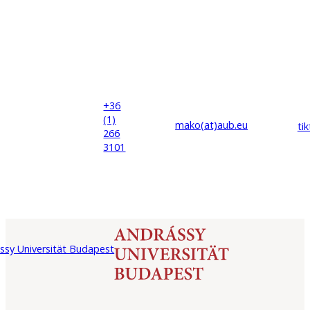
+36
(1)
mako(at)
aub
.eu
ti
266
3101