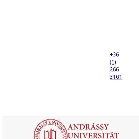
+36
(1)
266
3101