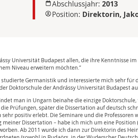
Abschlussjahr:
2013
Position:
Direktorin, Ja
ssy Universität Budapest allen, die ihre Kenntnisse im 
ohem Niveau erweitern möchten.”
tudierte Germanistik und interessierte mich sehr für
 an der Doktorschule der Andrássy Universität Budapes
findet man in Ungarn beinahe die einzige Doktorschul
die Prüfungen, später die Dissertation auf deutsch sc
 sehr positiv erlebt. Die Seminare und die Professoren
meiner Dissertation – habe ich mich um eine Position (
rben. Ab 2011 wurde ich dann zur Direktorin des He
dneten (sowohl in Budaörs, in der Wuderscher Deutsche