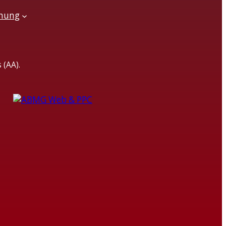
chung
 (AA).