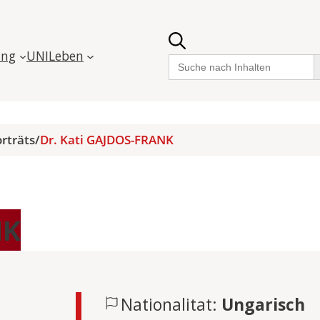
ung
UNILeben
Sea
Search
for:
rträts
/
Dr. Kati GAJDOS-FRANK
NK
Nationalitat:
Ungarisch