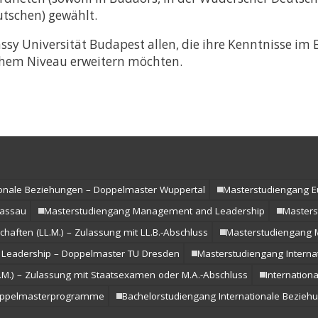
tschen) gewählt.
sy Universität Budapest allen, die ihre Kenntnisse im 
ohem Niveau erweitern möchten.
ionale Beziehungen – Doppelmaster Wuppertal
Masterstudiengang Eu
Passau
Masterstudiengang Management and Leadership
Masters
haften (LL.M.) – Zulassung mit LL.B.-Abschluss
Masterstudiengang Mi
Leadership – Doppelmaster TU Dresden
Masterstudiengang Interna
.M.) – Zulassung mit Staatsexamen oder M.A.-Abschluss
Internatio
ppelmasterprogramme
Bachelorstudiengang Internationale Bezieh