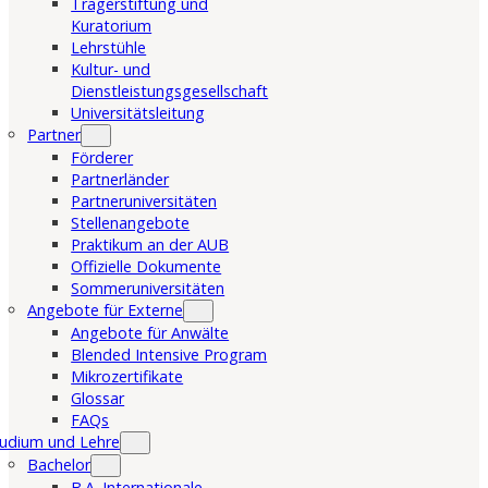
Trägerstiftung und
Kuratorium
Lehrstühle
Kultur- und
Dienstleistungsgesellschaft
Universitätsleitung
Partner
Förderer
Partnerländer
Partneruniversitäten
Stellenangebote
Praktikum an der AUB
Offizielle Dokumente
Sommeruniversitäten
Angebote für Externe
Angebote für Anwälte
Blended Intensive Program
Mikrozertifikate
Glossar
FAQs
udium und Lehre
Bachelor
B.A. Internationale