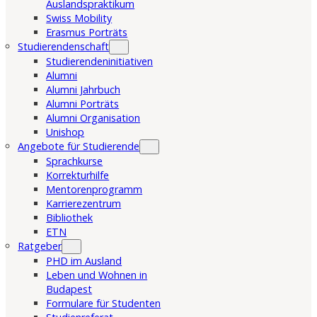
Auslandspraktikum
Swiss Mobility
Erasmus Porträts
Studierendenschaft
Studierendeninitiativen
Alumni
Alumni Jahrbuch
Alumni Porträts
Alumni Organisation
Unishop
Angebote für Studierende
Sprachkurse
Korrekturhilfe
Mentorenprogramm
Karrierezentrum
Bibliothek
ETN
Ratgeber
PHD im Ausland
Leben und Wohnen in
Budapest
Formulare für Studenten