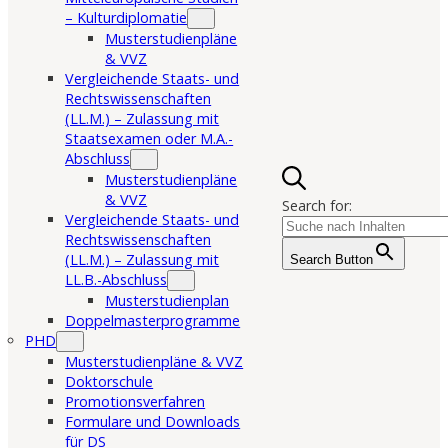
– Kulturdiplomatie
Musterstudienpläne
& VVZ
Vergleichende Staats- und
Rechtswissenschaften
(LL.M.) – Zulassung mit
Staatsexamen oder M.A.-
Abschluss
Musterstudienpläne
& VVZ
Search for:
Vergleichende Staats- und
Rechtswissenschaften
(LL.M.) – Zulassung mit
Search Button
LL.B.-Abschluss
Musterstudienplan
Doppelmasterprogramme
PHD
Musterstudienpläne & VVZ
Doktorschule
Promotionsverfahren
Formulare und Downloads
für DS