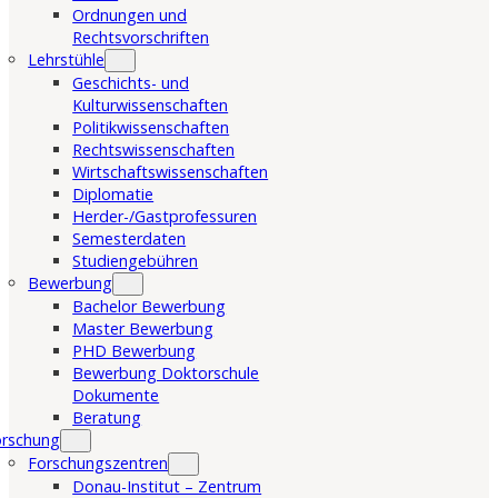
Ordnungen und
Rechtsvorschriften
Lehrstühle
Geschichts- und
Kulturwissenschaften
Politikwissenschaften
Rechtswissenschaften
Wirtschaftswissenschaften
Diplomatie
Herder-/Gastprofessuren
Semesterdaten
Studiengebühren
Bewerbung
Bachelor Bewerbung
Master Bewerbung
PHD Bewerbung
Bewerbung Doktorschule
Dokumente
Beratung
orschung
Forschungszentren
Donau-Institut – Zentrum