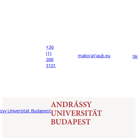
+36
(1)
mako(at)
aub
.eu
ti
266
3101