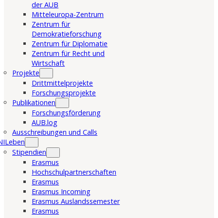
der AUB
Mitteleuropa-Zentrum
Zentrum für
Demokratieforschung
Zentrum für Diplomatie
Zentrum für Recht und
Wirtschaft
Projekte
Drittmittelprojekte
Forschungsprojekte
Publikationen
Forschungsförderung
AUB.log
Ausschreibungen und Calls
NILeben
Stipendien
Erasmus
Hochschulpartnerschaften
Erasmus
Erasmus Incoming
Erasmus Auslandssemester
Erasmus