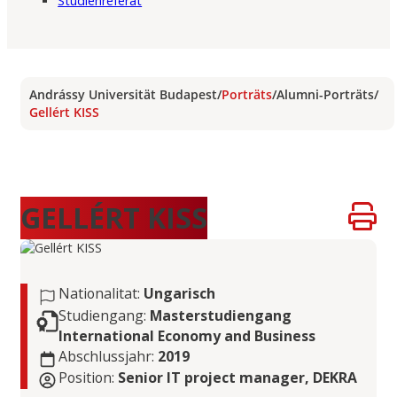
Studienreferat
Andrássy Universität Budapest
/
Porträts
/
Alumni-Porträts
/
Gellért KISS
GELLÉRT KISS
Nationalitat:
Ungarisch
Studiengang:
Masterstudiengang
International Economy and Business
Abschlussjahr:
2019
Position:
Senior IT project manager, DEKRA