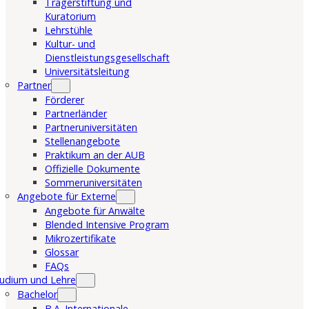
Trägerstiftung und
Kuratorium
Lehrstühle
Kultur- und
Dienstleistungsgesellschaft
Universitätsleitung
Partner
Förderer
Partnerländer
Partneruniversitäten
Stellenangebote
Praktikum an der AUB
Offizielle Dokumente
Sommeruniversitäten
Angebote für Externe
Angebote für Anwälte
Blended Intensive Program
Mikrozertifikate
Glossar
FAQs
udium und Lehre
Bachelor
B.A. Internationale