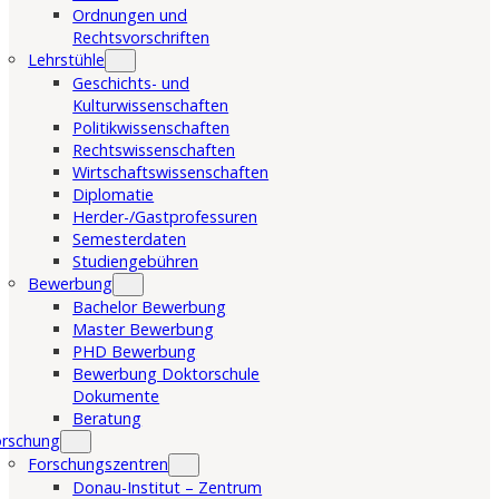
Ordnungen und
Rechtsvorschriften
Lehrstühle
Geschichts- und
Kulturwissenschaften
Politikwissenschaften
Rechtswissenschaften
Wirtschaftswissenschaften
Diplomatie
Herder-/Gastprofessuren
Semesterdaten
Studiengebühren
Bewerbung
Bachelor Bewerbung
Master Bewerbung
PHD Bewerbung
Bewerbung Doktorschule
Dokumente
Beratung
orschung
Forschungszentren
Donau-Institut – Zentrum