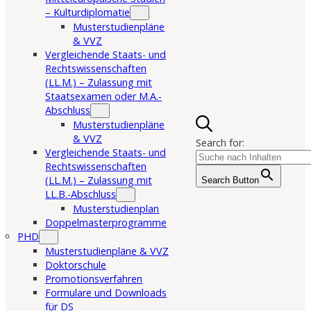
– Kulturdiplomatie
Musterstudienpläne
& VVZ
Vergleichende Staats- und
Rechtswissenschaften
(LL.M.) – Zulassung mit
Staatsexamen oder M.A.-
Abschluss
Musterstudienpläne
& VVZ
Search for:
Vergleichende Staats- und
Rechtswissenschaften
(LL.M.) – Zulassung mit
Search Button
LL.B.-Abschluss
Musterstudienplan
Doppelmasterprogramme
PHD
Musterstudienpläne & VVZ
Doktorschule
Promotionsverfahren
Formulare und Downloads
für DS