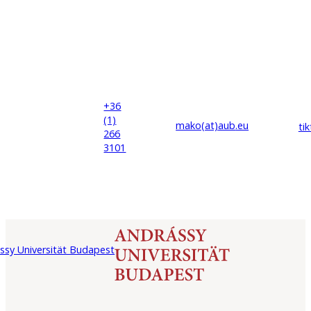
+36
(1)
mako(at)
aub
.eu
ti
266
3101