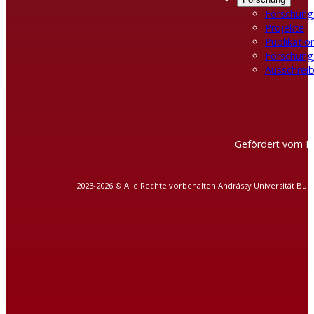
Forschung
Projekte
Publikatio
Forschung
Ausschreib
Gefördert vom D
2023-2026 © Alle Rechte vorbehalten Andrássy Universität Bud