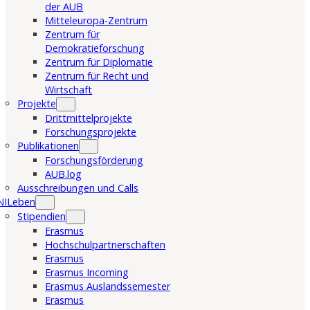
der AUB
Mitteleuropa-Zentrum
Zentrum für
Demokratieforschung
Zentrum für Diplomatie
Zentrum für Recht und
Wirtschaft
Projekte
Drittmittelprojekte
Forschungsprojekte
Publikationen
Forschungsförderung
AUB.log
Ausschreibungen und Calls
NILeben
Stipendien
Erasmus
Hochschulpartnerschaften
Erasmus
Erasmus Incoming
Erasmus Auslandssemester
Erasmus