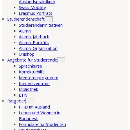
Auslandspraktikum
Swiss Mobility
Erasmus Porträts
Studierendenschaft
Studierendeninitiativen
Alumni
Alumni Jahrbuch
Alumni Porträts
Alumni Organisation
Unishop
Angebote für Studierende
Sprachkurse
Korrekturhilfe
Mentorenprogramm
Karrierezentrum
Bibliothek
ETN
Ratgeber
PHD im Ausland
Leben und Wohnen in
Budapest
Formulare für Studenten