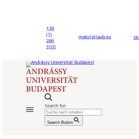
+36
(1)
mako(at)
aub
.eu
ti
266
3101
Search for:
Search Button