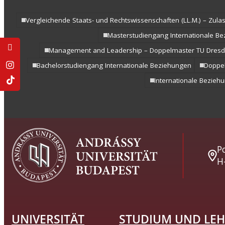
Vergleichende Staat
Rechtswissenschaften
Vergleichende Staats- und Rechtswissenschaften (LL.M.) – Zula
Zulassung mit LL.B.-
Masterstudiengang Internationale B
Musterstudienplan
Management and Leadership – Doppelmaster TU Dres
Doppelmasterprog
Bachelorstudiengang Internationale Beziehungen
Doppe
Internationale Bezie
Po
H
UNIVERSITÄT
STUDIUM UND LEH