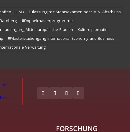
haften (LL.M.) – Zulassung mit Staatsexamen oder M.A.-Abschluss
i Bamberg
Doppelmasterprogramme
rstudiengang Mitteleuropäische Studien – Kulturdiplomatie
ip
Masterstudiengang International Economy and Business
nternationale Verwaltung
ssum
ches
FORSCHUNG