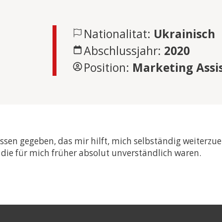
STUDIENGE
my and
Nationalitat:
Ukrainisch
e &
Abschlussjahr:
2020
adership
Position:
Marketing Assi
e &
tudien –
e &
en gegeben, das mir hilft, mich selbständig weiterzue
, die für mich früher absolut unverständlich waren.
s- und
 (LL.M.) –
tsexamen
e &