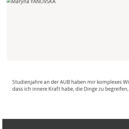
International Econo
Business
Musterstudienplän
VVZ
Management and Le
Musterstudienplän
VVZ
Mitteleuropäische S
Kulturdiplomatie
Musterstudienplän
VVZ
Studienjahre an der AUB haben mir komplexes Wiss
dass ich innere Kraft habe, die Dinge zu begreifen
Vergleichende Staat
Rechtswissenschaften
Zulassung mit Staa
oder M.A.-Abschluss
Musterstudienplän
VVZ