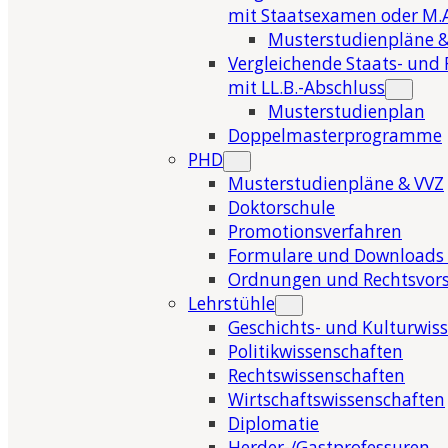
mit Staatsexamen oder M.A
Musterstudienpläne &
Vergleichende Staats- und 
mit LL.B.-Abschluss
Musterstudienplan
Doppelmasterprogramme
PHD
Musterstudienpläne & VVZ
Doktorschule
Promotionsverfahren
Formulare und Downloads 
Ordnungen und Rechtsvors
Lehrstühle
Geschichts- und Kulturwis
Politikwissenschaften
Rechtswissenschaften
Wirtschaftswissenschaften
Diplomatie
Herder-/Gastprofessuren