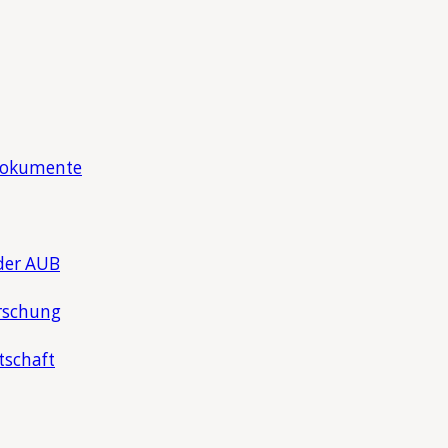
Dokumente
der AUB
rschung
tschaft