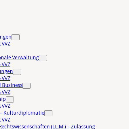
ungen
 VVZ
onale Verwaltung
 VVZ
hungen
 VVZ
 Business
 VVZ
hip
 VVZ
 – Kulturdiplomatie
 VVZ
Rechtswissenschaften (LL.M.) – Zulassung