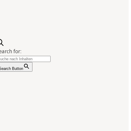
earch for:
Search Button