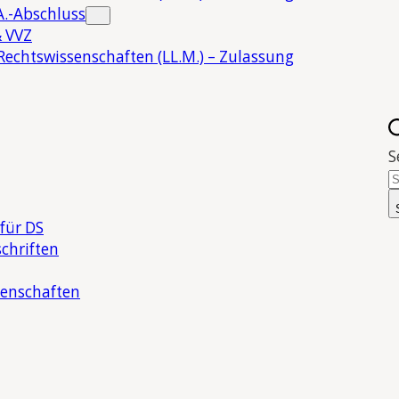
.-Abschluss
 VVZ
Rechtswissenschaften (LL.M.) – Zulassung
S
für DS
chriften
senschaften