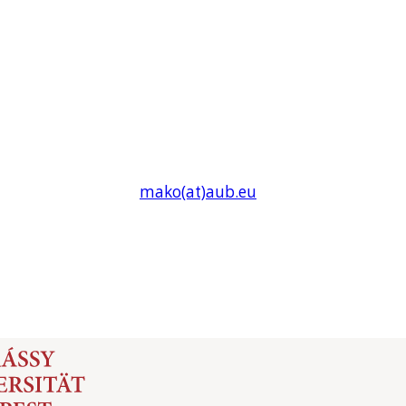
mako(at)
aub
.eu