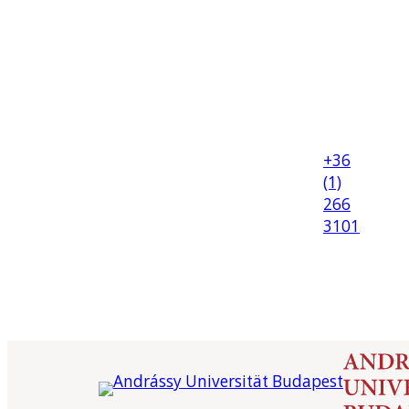
+36
(1)
266
3101