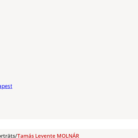
apest
rträts
/
Tamás Levente MOLNÁR