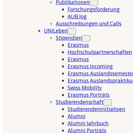
Publikationen
Forschungsförderung
AUB.log
Ausschreibungen und Calls
UNILeben
Stipendien
Erasmus
Hochschulpartnerschaften
Erasmus
Erasmus Incoming
Erasmus Auslandssemeste
Erasmus Auslandspraktik
Swiss Mobility
Erasmus Porträts
Studierendenschaft
Studierendeninitiativen
Alumni
Alumni Jahrbuch
Alumni Porträts