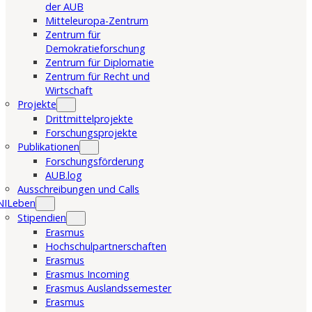
der AUB
Mitteleuropa-Zentrum
Zentrum für
Demokratieforschung
Zentrum für Diplomatie
Zentrum für Recht und
Wirtschaft
Projekte
Drittmittelprojekte
Forschungsprojekte
Publikationen
Forschungsförderung
AUB.log
Ausschreibungen und Calls
NILeben
Stipendien
Erasmus
Hochschulpartnerschaften
Erasmus
Erasmus Incoming
Erasmus Auslandssemester
Erasmus