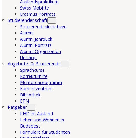
Auslandspraktikum
Swiss Mobility
Erasmus Porträts
Studierendenschaft
Studierendeninitiativen
Alumni
Alumni Jahrbuch
Alumni Porträts
Alumni Organisation
Unishop
Angebote für Studierende
Sprachkurse
Korrekturhilfe
Mentorenprogramm
Karrierezentrum
Bibliothek
ETN
Ratgeber
PHD im Ausland
Leben und Wohnen in
Budapest
Formulare für Studenten