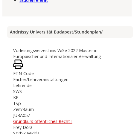
Studienreferat
Andrássy Universität Budapest
/
Stundenplan
/
Vorlesungsverzeichnis WiSe 2022 Master in
Europäischer und Internationaler Verwaltung
ETN-Code
Fächer/Lehrveranstaltungen
Lehrende
SWS
KP
Typ
Zeit/Raum
JURA057
Grundkurs öffentliches Recht I
Frey Dóra
Szirbik Miklós