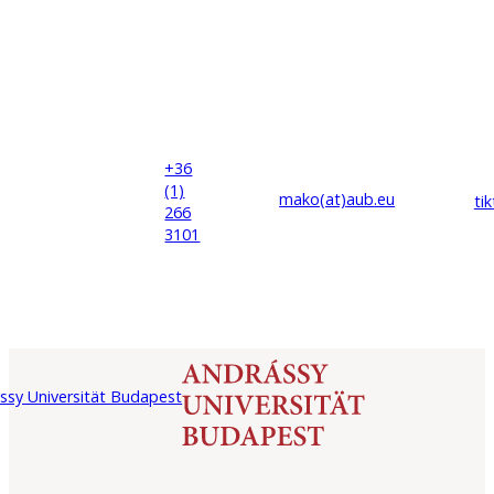
+36
(1)
mako(at)
aub
.eu
ti
266
3101