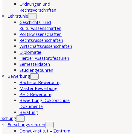
Ordnungen und
Rechtsvorschriften
Lehrstühle
Geschichts- und
Kulturwissenschaften
Politikwissenschaften
Rechtswissenschaften
Wirtschaftswissenschaften
Diplomatie
Herder-/Gastprofessuren
Semesterdaten
Studiengebühren
Bewerbung
Bachelor Bewerbung
Master Bewerbung
PHD Bewerbung
Bewerbung Doktorschule
Dokumente
Beratung
orschung
Forschungszentren
Donau-Institut – Zentrum