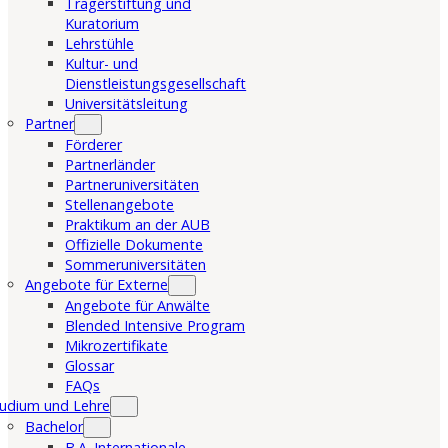
Trägerstiftung und
Kuratorium
Lehrstühle
Kultur- und
Dienstleistungsgesellschaft
Universitätsleitung
Partner
Förderer
Partnerländer
Partneruniversitäten
Stellenangebote
Praktikum an der AUB
Offizielle Dokumente
Sommeruniversitäten
Angebote für Externe
Angebote für Anwälte
Blended Intensive Program
Mikrozertifikate
Glossar
FAQs
udium und Lehre
Bachelor
B.A. Internationale