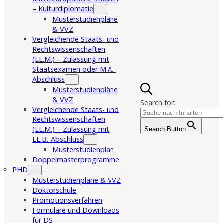
– Kulturdiplomatie
Musterstudienpläne
& VVZ
Vergleichende Staats- und
Rechtswissenschaften
(LL.M.) – Zulassung mit
Staatsexamen oder M.A.-
Abschluss
Musterstudienpläne
& VVZ
Search for:
Vergleichende Staats- und
Rechtswissenschaften
(LL.M.) – Zulassung mit
Search Button
LL.B.-Abschluss
Musterstudienplan
Doppelmasterprogramme
PHD
Musterstudienpläne & VVZ
Doktorschule
Promotionsverfahren
Formulare und Downloads
für DS