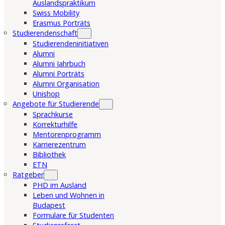
Auslandspraktikum
Swiss Mobility
Erasmus Porträts
Studierendenschaft
Studierendeninitiativen
Alumni
Alumni Jahrbuch
Alumni Porträts
Alumni Organisation
Unishop
Angebote für Studierende
Sprachkurse
Korrekturhilfe
Mentorenprogramm
Karrierezentrum
Bibliothek
ETN
Ratgeber
PHD im Ausland
Leben und Wohnen in
Budapest
Formulare für Studenten