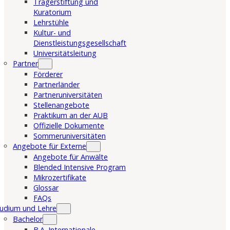
Trägerstiftung und
Kuratorium
Lehrstühle
Kultur- und
Dienstleistungsgesellschaft
Universitätsleitung
Partner
Förderer
Partnerländer
Partneruniversitäten
Stellenangebote
Praktikum an der AUB
Offizielle Dokumente
Sommeruniversitäten
Angebote für Externe
Angebote für Anwälte
Blended Intensive Program
Mikrozertifikate
Glossar
FAQs
udium und Lehre
Bachelor
B.A. Internationale