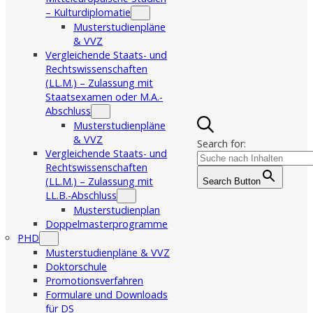
– Kulturdiplomatie
Musterstudienpläne
& VVZ
Vergleichende Staats- und
Rechtswissenschaften
(LL.M.) – Zulassung mit
Staatsexamen oder M.A.-
Abschluss
Musterstudienpläne
& VVZ
Search for:
Vergleichende Staats- und
Rechtswissenschaften
(LL.M.) – Zulassung mit
Search Button
LL.B.-Abschluss
Musterstudienplan
Doppelmasterprogramme
PHD
Musterstudienpläne & VVZ
Doktorschule
Promotionsverfahren
Formulare und Downloads
für DS