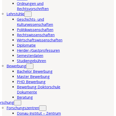
Ordnungen und
Rechtsvorschriften
Lehrstühle
Geschichts- und
Kulturwissenschaften
Politikwissenschaften
Rechtswissenschaften
Wirtschaftswissenschaften
Diplomatie
Herder-/Gastprofessuren
Semesterdaten
Studiengebühren
Bewerbung
Bachelor Bewerbung
Master Bewerbung
PHD Bewerbung
Bewerbung Doktorschule
Dokumente
Beratung
orschung
Forschungszentren
Donau-Institut – Zentrum