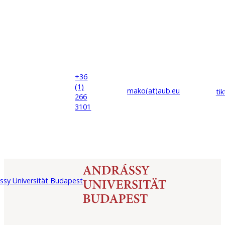
+36
(1)
mako(at)
aub
.eu
ti
266
3101