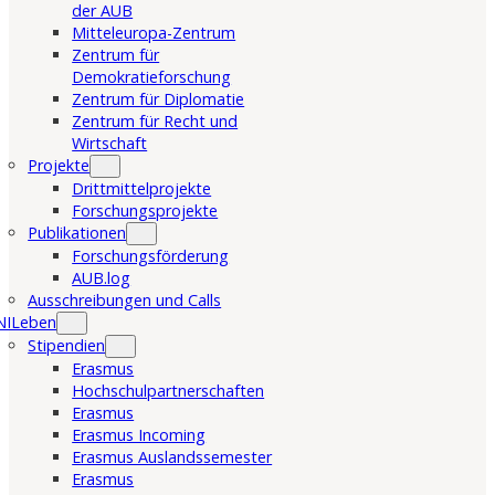
der AUB
Mitteleuropa-Zentrum
Zentrum für
Demokratieforschung
Zentrum für Diplomatie
Zentrum für Recht und
Wirtschaft
Projekte
Drittmittelprojekte
Forschungsprojekte
Publikationen
Forschungsförderung
AUB.log
Ausschreibungen und Calls
NILeben
Stipendien
Erasmus
Hochschulpartnerschaften
Erasmus
Erasmus Incoming
Erasmus Auslandssemester
Erasmus