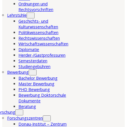
Ordnungen und
Rechtsvorschriften
Lehrstühle
Geschichts- und
Kulturwissenschaften
Politikwissenschaften
Rechtswissenschaften
Wirtschaftswissenschaften
Diplomatie
Herder-/Gastprofessuren
Semesterdaten
Studiengebühren
Bewerbung
Bachelor Bewerbung
Master Bewerbung
PHD Bewerbung
Bewerbung Doktorschule
Dokumente
Beratung
orschung
Forschungszentren
Donau-Institut – Zentrum