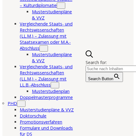
– Kulturdiplomatie
Musterstudienpläne
& VVZ
Vergleichende Staats- und
Rechtswissenschaften
(LL.M.) – Zulassung mit
Staatsexamen oder M.A.-
Abschluss
Musterstudienpläne
& VVZ
Search for:
Vergleichende Staats- und
Rechtswissenschaften
(LL.M.) – Zulassung mit
Search Button
LL.B.-Abschluss
Musterstudienplan
Doppelmasterprogramme
PHD
Musterstudienpläne & VVZ
Doktorschule
Promotionsverfahren
Formulare und Downloads
für DS