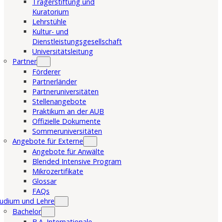
Trägerstiftung und
Kuratorium
Lehrstühle
Kultur- und
Dienstleistungsgesellschaft
Universitätsleitung
Partner
Förderer
Partnerländer
Partneruniversitäten
Stellenangebote
Praktikum an der AUB
Offizielle Dokumente
Sommeruniversitäten
Angebote für Externe
Angebote für Anwälte
Blended Intensive Program
Mikrozertifikate
Glossar
FAQs
udium und Lehre
Bachelor
B.A. Internationale