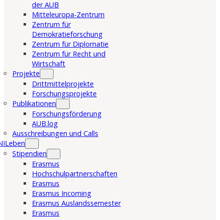
der AUB
Mitteleuropa-Zentrum
Zentrum für
Demokratieforschung
Zentrum für Diplomatie
Zentrum für Recht und
Wirtschaft
Projekte
Drittmittelprojekte
Forschungsprojekte
Publikationen
Forschungsförderung
AUB.log
Ausschreibungen und Calls
NILeben
Stipendien
Erasmus
Hochschulpartnerschaften
Erasmus
Erasmus Incoming
Erasmus Auslandssemester
Erasmus