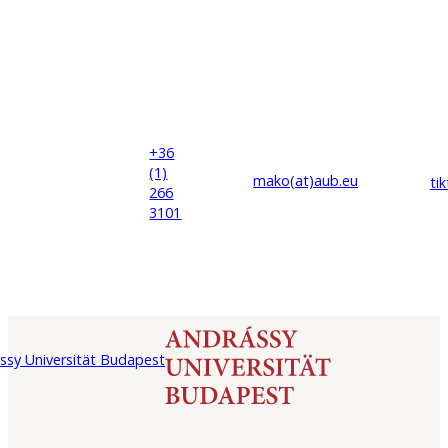
+36
(1)
mako(at)
aub
.eu
ti
266
3101