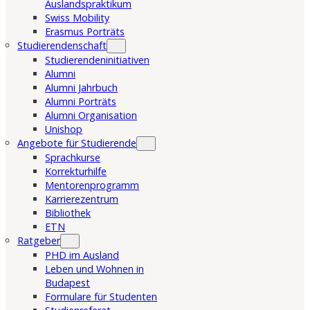
Auslandspraktikum
Swiss Mobility
Erasmus Porträts
Studierendenschaft
Studierendeninitiativen
Alumni
Alumni Jahrbuch
Alumni Porträts
Alumni Organisation
Unishop
Angebote für Studierende
Sprachkurse
Korrekturhilfe
Mentorenprogramm
Karrierezentrum
Bibliothek
ETN
Ratgeber
PHD im Ausland
Leben und Wohnen in
Budapest
Formulare für Studenten