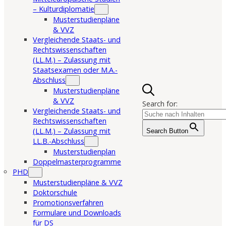
– Kulturdiplomatie
Musterstudienpläne
& VVZ
Vergleichende Staats- und
Rechtswissenschaften
(LL.M.) – Zulassung mit
Staatsexamen oder M.A.-
Abschluss
Musterstudienpläne
& VVZ
Search for:
Vergleichende Staats- und
Rechtswissenschaften
(LL.M.) – Zulassung mit
Search Button
LL.B.-Abschluss
Musterstudienplan
Doppelmasterprogramme
PHD
Musterstudienpläne & VVZ
Doktorschule
Promotionsverfahren
Formulare und Downloads
für DS