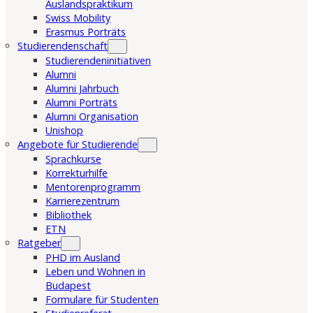
Auslandspraktikum
Swiss Mobility
Erasmus Porträts
Studierendenschaft
Studierendeninitiativen
Alumni
Alumni Jahrbuch
Alumni Porträts
Alumni Organisation
Unishop
Angebote für Studierende
Sprachkurse
Korrekturhilfe
Mentorenprogramm
Karrierezentrum
Bibliothek
ETN
Ratgeber
PHD im Ausland
Leben und Wohnen in
Budapest
Formulare für Studenten