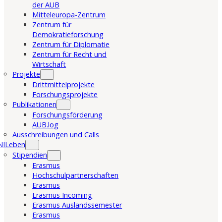
der AUB
Mitteleuropa-Zentrum
Zentrum für
Demokratieforschung
Zentrum für Diplomatie
Zentrum für Recht und
Wirtschaft
Projekte
Drittmittelprojekte
Forschungsprojekte
Publikationen
Forschungsförderung
AUB.log
Ausschreibungen und Calls
NILeben
Stipendien
Erasmus
Hochschulpartnerschaften
Erasmus
Erasmus Incoming
Erasmus Auslandssemester
Erasmus