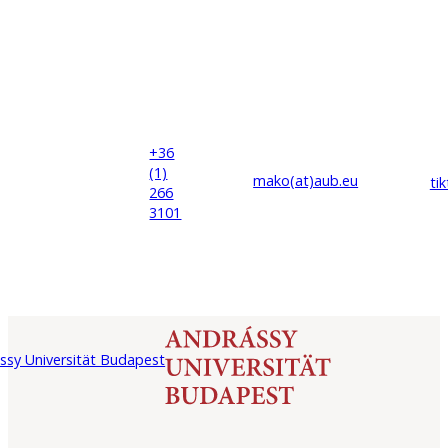
+36
(1)
mako(at)
aub
.eu
ti
266
3101