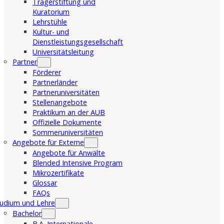
Trägerstiftung und
Kuratorium
Lehrstühle
Kultur- und
Dienstleistungsgesellschaft
Universitätsleitung
Partner
Förderer
Partnerländer
Partneruniversitäten
Stellenangebote
Praktikum an der AUB
Offizielle Dokumente
Sommeruniversitäten
Angebote für Externe
Angebote für Anwälte
Blended Intensive Program
Mikrozertifikate
Glossar
FAQs
udium und Lehre
Bachelor
B.A. Internationale