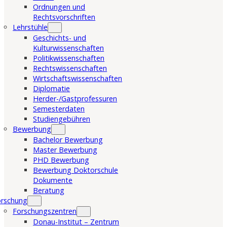
Ordnungen und
Rechtsvorschriften
Lehrstühle
Geschichts- und
Kulturwissenschaften
Politikwissenschaften
Rechtswissenschaften
Wirtschaftswissenschaften
Diplomatie
Herder-/Gastprofessuren
Semesterdaten
Studiengebühren
Bewerbung
Bachelor Bewerbung
Master Bewerbung
PHD Bewerbung
Bewerbung Doktorschule
Dokumente
Beratung
orschung
Forschungszentren
Donau-Institut – Zentrum