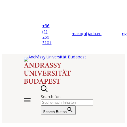
+36
(1)
mako(at)
aub
.eu
ti
266
3101
Search for:
Search Button