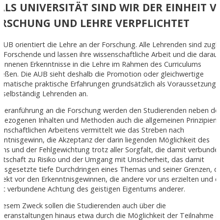
 ALS UNIVERSITÄT SIND WIR DER EINHEIT 
RSCHUNG UND LEHRE VERPFLICHTET
AUB orientiert die Lehre an der Forschung. Alle Lehrenden sind zugl
 Forschende und lassen ihre wissenschaftliche Arbeit und die darau
onnenen Erkenntnisse in die Lehre im Rahmen des Curriculums
ließen. Die AUB sieht deshalb die Promotion oder gleichwertige
ematische praktische Erfahrungen grundsätzlich als Voraussetzung a
r selbständig Lehrenden an.
 Heranführung an die Forschung werden den Studierenden neben de
hbezogenen Inhalten und Methoden auch die allgemeinen Prinzipien
enschaftlichen Arbeitens vermittelt wie das Streben nach
nntnisgewinn, die Akzeptanz der darin liegenden Möglichkeit des
ums und der Fehlgewichtung trotz aller Sorgfalt, die damit verbunde
itschaft zu Risiko und der Umgang mit Unsicherheit, das damit
usgesetzte tiefe Durchdringen eines Themas und seiner Grenzen, d
ekt vor den Erkenntnisgewinnen, die andere vor uns erzielten und d
it verbundene Achtung des geistigen Eigentums anderer.
iesem Zweck sollen die Studierenden auch über die
veranstaltungen hinaus etwa durch die Möglichkeit der Teilnahme 