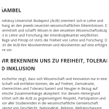
RÄAMBEL
Andrássy Universität Budapest (AUB) orientiert sich in Lehre und
chung an den jeweils neuesten wissenschaftlichen Erkenntnissen. Di
vermittelt und schafft Wissen in den einzelnen Wissenschaftsdiszipl
ist in Lehre und Forschung der Interdisziplinarität verpflichtet.
dlage und Prinzip ist stets die Freiheit von Lehre und Forschung. D
itet die AUB ihre Absolventinnen und Absolventen auf eine erfolgre
iere vor.
 WIR BEKENNEN UNS ZU FREIHEIT, TOLERA
D INKLUSION
Geschichte zeigt, dass sich Wissenschaft und Innovation nur in einer
llschaft voll entfalten können, die auf Freiheit, Demokratie,
schenrechten und Toleranz basiert und Neugier in Bezug auf
oretische Zusammenhänge akzeptiert. Vor diesem Hintergrund
flichtet sich die AUB zu gegenseitigem Respekt, Partizipation und
usion aller Studierenden in die wissenschaftliche Gemeinschaft
hängig von Geschlecht, Nationalität, Religion, Weltanschauung,