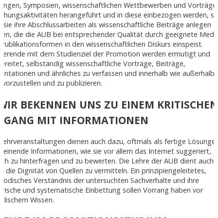
ungen, Symposien, wissenschaftlichen Wettbewerben und Vorträge
chungsaktivitäten herangeführt und in diese einbezogen werden, s
 sie ihre Abschlussarbeiten als wissenschaftliche Beiträge anlegen
nen, die die AUB bei entsprechender Qualität durch geeignete Medi
Publikationsformen in den wissenschaftlichen Diskurs einspeist.
dierende mit dem Studienziel der Promotion werden ermutigt und
ereitet, selbständig wissenschaftliche Vorträge, Beiträge,
entationen und ähnliches zu verfassen und innerhalb wie außerhalb 
vorzustellen und zu publizieren.
 WIR BEKENNEN UNS ZU EINEM KRITISCHE
GANG MIT INFORMATIONEN
Lehrveranstaltungen dienen auch dazu, oftmals als fertige Lösunge
heinende Informationen, wie sie vor allem das Internet suggeriert,
isch zu hinterfragen und zu bewerten. Die Lehre der AUB dient auch
, die Dignität von Quellen zu vermitteln. Ein prinzipiengeleitetes,
odisches Verständnis der untersuchten Sachverhalte und ihre
orische und systematische Einbettung sollen Vorrang haben vor
kalischem Wissen.