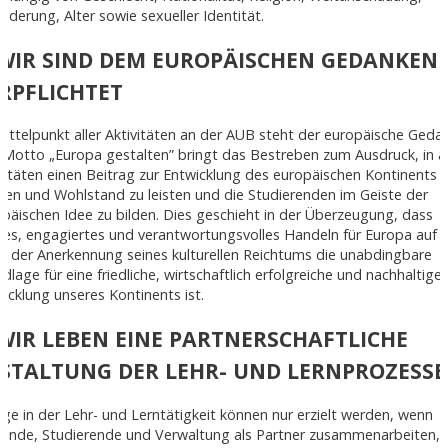
nderung, Alter sowie sexueller Identität.
 WIR SIND DEM EUROPÄISCHEN GEDANKEN
RPFLICHTET
ittelpunkt aller Aktivitäten an der AUB steht der europäische Geda
Motto „Europa gestalten” bringt das Bestreben zum Ausdruck, in al
vitäten einen Beitrag zur Entwicklung des europäischen Kontinents i
den und Wohlstand zu leisten und die Studierenden im Geiste der
päischen Idee zu bilden. Dies geschieht in der Überzeugung, dass
ves, engagiertes und verantwortungsvolles Handeln für Europa auf 
s der Anerkennung seines kulturellen Reichtums die unabdingbare
dlage für eine friedliche, wirtschaftlich erfolgreiche und nachhaltige
icklung unseres Kontinents ist.
 WIR LEBEN EINE PARTNERSCHAFTLICHE
STALTUNG DER LEHR- UND LERNPROZESSE
lge in der Lehr- und Lerntätigkeit können nur erzielt werden, wenn
rende, Studierende und Verwaltung als Partner zusammenarbeiten, 