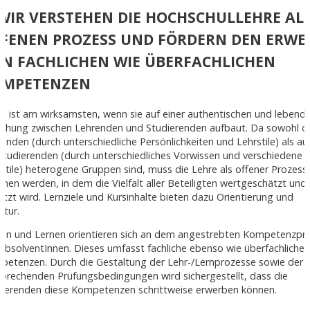
 WIR VERSTEHEN DIE HOCHSCHULLEHRE AL
FENEN PROZESS UND FÖRDERN DEN ERWE
N FACHLICHEN WIE ÜBERFACHLICHEN
OMPETENZEN
e ist am wirksamsten, wenn sie auf einer authentischen und lebend
iehung zwischen Lehrenden und Studierenden aufbaut. Da sowohl d
enden (durch unterschiedliche Persönlichkeiten und Lehrstile) als au
Studierenden (durch unterschiedliches Vorwissen und verschiedene
stile) heterogene Gruppen sind, muss die Lehre als offener Prozess
hen werden, in dem die Vielfalt aller Beteiligten wertgeschätzt und
tzt wird. Lernziele und Kursinhalte bieten dazu Orientierung und
ktur.
ren und Lernen orientieren sich an dem angestrebten Kompetenzpro
AbsolventInnen. Dieses umfasst fachliche ebenso wie überfachliche
petenzen. Durch die Gestaltung der Lehr-/Lernprozesse sowie der
prechenden Prüfungsbedingungen wird sichergestellt, dass die
dierenden diese Kompetenzen schrittweise erwerben können.