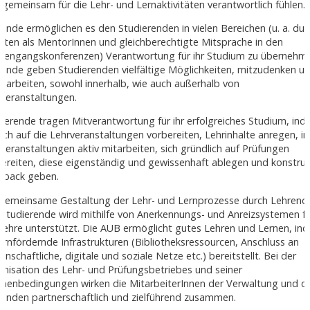
 gemeinsam für die Lehr- und Lernaktivitäten verantwortlich fühlen.
ende ermöglichen es den Studierenden in vielen Bereichen (u. a. dur
iten als MentorInnen und gleichberechtigte Mitsprache in den
diengangskonferenzen) Verantwortung für ihr Studium zu übernehm
ende geben Studierenden vielfältige Möglichkeiten, mitzudenken u
uarbeiten, sowohl innerhalb, wie auch außerhalb von
veranstaltungen.
ierende tragen Mitverantwortung für ihr erfolgreiches Studium, in
sich auf die Lehrveranstaltungen vorbereiten, Lehrinhalte anregen, i
veranstaltungen aktiv mitarbeiten, sich gründlich auf Prüfungen
ereiten, diese eigenständig und gewissenhaft ablegen und konstruk
dback geben.
 gemeinsame Gestaltung der Lehr- und Lernprozesse durch Lehrend
Studierende wird mithilfe von Anerkennungs- und Anreizsystemen f
Lehre unterstützt. Die AUB ermöglicht gutes Lehren und Lernen, in
lernfördernde Infrastrukturen (Bibliotheksressourcen, Anschluss an
enschaftliche, digitale und soziale Netze etc.) bereitstellt. Bei der
nisation des Lehr- und Prüfungsbetriebes und seiner
menbedingungen wirken die MitarbeiterInnen der Verwaltung und d
renden partnerschaftlich und zielführend zusammen.