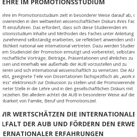
 LEHRE IM PROMOTIONSSTUDIUM
Lehre im Promotionsstudium zielt in besonderer Weise darauf ab, d
ovierenden in den weltweiten wissenschaftlichen Diskurs ihres Fac
ieft einzuführen. Das erfordert, dass sich diese Studierenden im
motionsstudium Inhalte und Methoden des Faches unter Anleitung 
 zunehmend selbständig erarbeiten, sie reflektiert anwenden und in
ntlichkeit national wie international vertreten. Dazu werden Studier
dem Studienziel der Promotion ermutigt und vorbereitet, selbständ
enschaftliche Vorträge, Beiträge, Präsentationen und ähnliches zu
assen und innerhalb wie außerhalb der AUB vorzustellen und zu
izieren und sich international wissenschaftlich zu vernetzen. Die AUB
rebt, geeignete Teile von Dissertationen fachspezifisch als „work in
ress“ elektronisch zur Diskussion zu stellen und die Promovierende
gneter Stelle in die Lehre und in den gesellschaftlichen Diskurs mit
ubeziehen. Bei alledem achtet die AUB in besonderer Weise auf die
inbarkeit von Familie, Beruf und Promotionsziel.
 WIR WERTSCHÄTZEN DIE INTERNATIONALE
ELFALT DER AUB UND FÖRDERN DEN ERWE
TERNATIONALER ERFAHRUNGEN