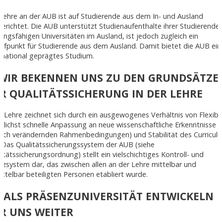
Lehre an der AUB ist auf Studierende aus dem In- und Ausland
erichtet. Die AUB unterstützt Studienaufenthalte ihrer Studierende
tungsfähigen Universitäten im Ausland, ist jedoch zugleich ein
ufpunkt für Studierende aus dem Ausland. Damit bietet die AUB ein
rnational geprägtes Studium.
 WIR BEKENNEN UNS ZU DEN GRUNDSÄTZE
R QUALITÄTSSICHERUNG IN DER LEHRE
 Lehre zeichnet sich durch ein ausgewogenes Verhältnis von Flexibil
lichst schnelle Anpassung an neue wissenschaftliche Erkenntnisse 
 sich verändernden Rahmenbedingungen) und Stabilität des Curricul
 Das Qualitätssicherungssystem der AUB (siehe
itätssicherungsordnung) stellt ein vielschichtiges Kontroll- und
izsystem dar, das zwischen allen an der Lehre mittelbar und
ttelbar beteiligten Personen etabliert wurde.
. ALS PRÄSENZUNIVERSITÄT ENTWICKELN
R UNS WEITER