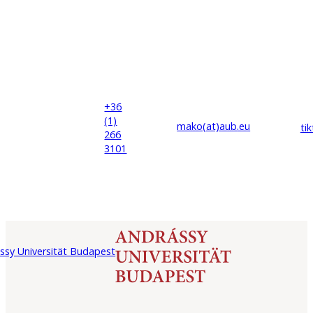
+36
(1)
mako(at)
aub
.eu
ti
266
3101