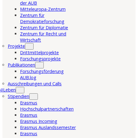
der AUB
Mitteleuropa-Zentrum
Zentrum für
Demokratieforschung
Zentrum für Diplomatie
Zentrum für Recht und
Wirtschaft
Projekte
Drittmittelprojekte
Forschungsprojekte
Publikationen
Forschungsförderung
AUB.log
Ausschreibungen und Calls
NILeben
Stipendien
Erasmus
Hochschulpartnerschaften
Erasmus
Erasmus Incoming
Erasmus Auslandssemester
Erasmus