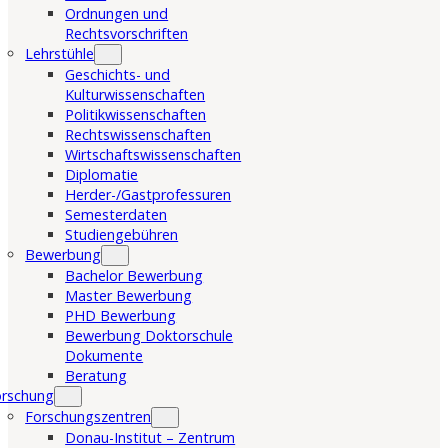
Ordnungen und
Rechtsvorschriften
Lehrstühle
Geschichts- und
Kulturwissenschaften
Politikwissenschaften
Rechtswissenschaften
Wirtschaftswissenschaften
Diplomatie
Herder-/Gastprofessuren
Semesterdaten
Studiengebühren
Bewerbung
Bachelor Bewerbung
Master Bewerbung
PHD Bewerbung
Bewerbung Doktorschule
Dokumente
Beratung
orschung
Forschungszentren
Donau-Institut – Zentrum