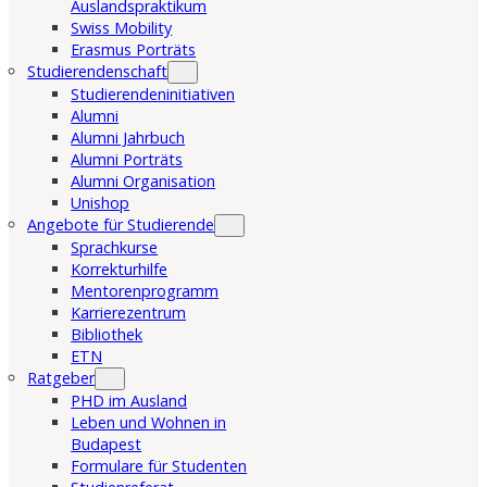
Auslandspraktikum
Swiss Mobility
Erasmus Porträts
Studierendenschaft
Studierendeninitiativen
Alumni
Alumni Jahrbuch
Alumni Porträts
Alumni Organisation
Unishop
Angebote für Studierende
Sprachkurse
Korrekturhilfe
Mentorenprogramm
Karrierezentrum
Bibliothek
ETN
Ratgeber
PHD im Ausland
Leben und Wohnen in
Budapest
Formulare für Studenten