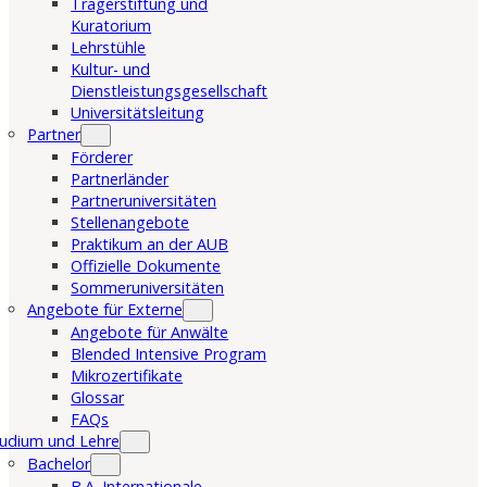
Trägerstiftung und
Kuratorium
Lehrstühle
Kultur- und
Dienstleistungsgesellschaft
Universitätsleitung
Partner
Förderer
Partnerländer
Partneruniversitäten
Stellenangebote
Praktikum an der AUB
Offizielle Dokumente
Sommeruniversitäten
Angebote für Externe
Angebote für Anwälte
Blended Intensive Program
Mikrozertifikate
Glossar
FAQs
udium und Lehre
Bachelor
B.A. Internationale