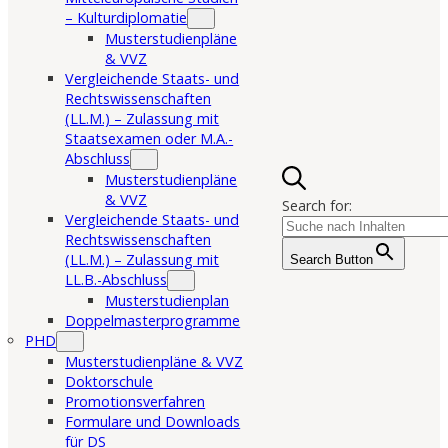
– Kulturdiplomatie
Musterstudienpläne
& VVZ
Vergleichende Staats- und
Rechtswissenschaften
(LL.M.) – Zulassung mit
Staatsexamen oder M.A.-
Abschluss
Musterstudienpläne
& VVZ
Search for:
Vergleichende Staats- und
Rechtswissenschaften
(LL.M.) – Zulassung mit
Search Button
LL.B.-Abschluss
Musterstudienplan
Doppelmasterprogramme
PHD
Musterstudienpläne & VVZ
Doktorschule
Promotionsverfahren
Formulare und Downloads
für DS