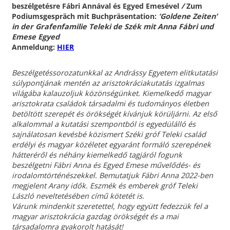
beszélgetésre Fábri Annával és Egyed Emesével
/
Zum
Podiumsgespräch mit Buchpräsentation:
’Goldene Zeiten’
in der Grafenfamilie Teleki de Szék mit Anna Fábri und
Emese Egyed
Anmeldung:
HIER
Beszélgetéssorozatunkkal az Andrássy Egyetem elitkutatási
súlypontjának mentén az arisztokráciakutatás izgalmas
világába kalauzoljuk közönségünket. Kiemelkedő magyar
arisztokrata családok társadalmi és tudományos életben
betöltött szerepét és örökségét kívánjuk körüljárni. Az első
alkalommal a kutatási szempontból is egyedülálló és
sajnálatosan kevésbé közismert Széki gróf Teleki család
erdélyi és magyar közéletet egyaránt formáló szerepének
hátteréről és néhány kiemelkedő tagjáról fogunk
beszélgetni Fábri Anna és Egyed Emese művelődés- és
irodalomtörténészekkel. Bemutatjuk Fábri Anna 2022-ben
megjelent Arany idők. Eszmék és emberek gróf Teleki
László neveltetésében című kötetét is.
Várunk mindenkit szeretettel, hogy együtt fedezzük fel a
magyar arisztokrácia gazdag örökségét és a mai
társadalomra gyakorolt hatását!