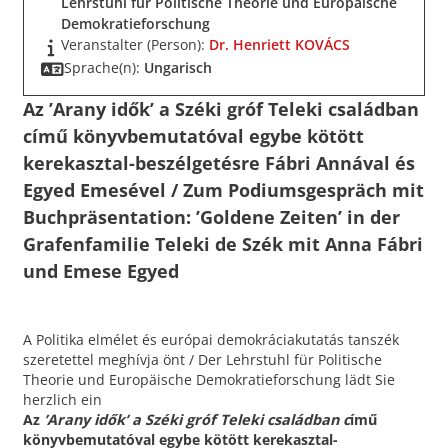
Lehrstuhl für Politische Theorie und Europäische
Demokratieforschung
Veranstalter (Person):
Dr. Henriett KOVÁCS
Sprache(n):
Ungarisch
Az ’Arany idők’ a Széki gróf Teleki családban
című könyvbemutatóval egybe kötött
kerekasztal-beszélgetésre Fábri Annával és
Egyed Emesével / Zum Podiumsgespräch mit
Buchpräsentation: ’Goldene Zeiten’ in der
Grafenfamilie Teleki de Szék mit Anna Fábri
und Emese Egyed
A Politika elmélet és európai demokráciakutatás tanszék
szeretettel meghívja önt / Der Lehrstuhl für Politische
Theorie und Europäische Demokratieforschung lädt Sie
herzlich ein
Az
’Arany idők’ a Széki gróf Teleki családban c
ímű
könyvbemutatóval egybe kötött kerekasztal-