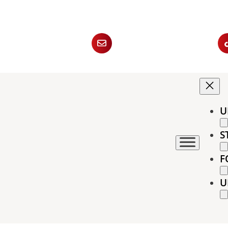
U
S
F
U