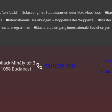
aften (LL.M.) – Zulassung mit Staatsexamen oder M.A.-Abschluss
Ba
ss
Internationale Beziehungen – Doppelmaster Wuppertal
Masters
lmasterprogramme
Masterstudiengang Internationale Beziehungen
Impre
llack Mihály tér 3.
+36 (1) 266 3101
-1088 Budapest
Rechtli