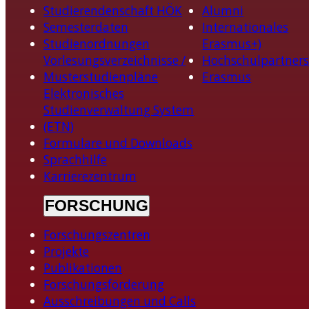
Studierendenschaft HÖK
Alumni
Semesterdaten
Internationales
Studienordnungen
Erasmus+)
Vorlesungsverzeichnisse /
Hochschulpartners
Musterstudienpläne
Erasmus
Elektronisches
Studienverwaltung System
(ETN)
Formulare und Downloads
Sprachhilfe
Karrierezentrum
FORSCHUNG
Forschungszentren
Projekte
Publikationen
Forschungsförderung
Ausschreibungen und Calls