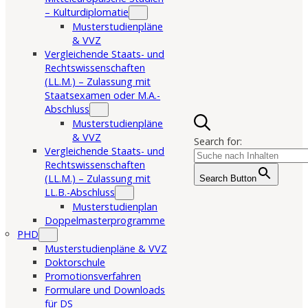
– Kulturdiplomatie
Musterstudienpläne
& VVZ
Vergleichende Staats- und
Rechtswissenschaften
(LL.M.) – Zulassung mit
Staatsexamen oder M.A.-
Abschluss
Musterstudienpläne
& VVZ
Search for:
Vergleichende Staats- und
Rechtswissenschaften
(LL.M.) – Zulassung mit
Search Button
LL.B.-Abschluss
Musterstudienplan
Doppelmasterprogramme
PHD
Musterstudienpläne & VVZ
Doktorschule
Promotionsverfahren
Formulare und Downloads
für DS