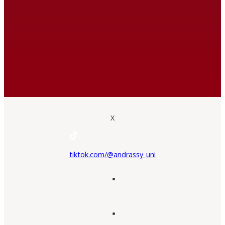
X
tiktok.com/@andrassy_uni