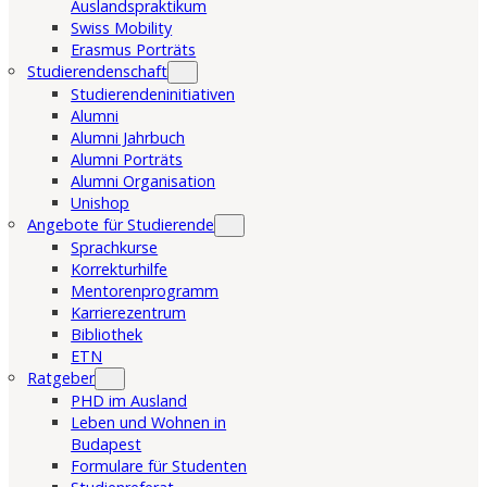
Auslandspraktikum
Swiss Mobility
Erasmus Porträts
Studierendenschaft
Studierendeninitiativen
Alumni
Alumni Jahrbuch
Alumni Porträts
Alumni Organisation
Unishop
Angebote für Studierende
Sprachkurse
Korrekturhilfe
Mentorenprogramm
Karrierezentrum
Bibliothek
ETN
Ratgeber
PHD im Ausland
Leben und Wohnen in
Budapest
Formulare für Studenten