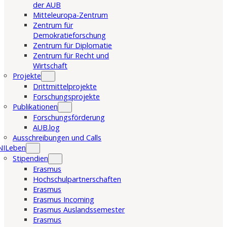
der AUB
Mitteleuropa-Zentrum
Zentrum für
Demokratieforschung
Zentrum für Diplomatie
Zentrum für Recht und
Wirtschaft
Projekte
Drittmittelprojekte
Forschungsprojekte
Publikationen
Forschungsförderung
AUB.log
Ausschreibungen und Calls
NILeben
Stipendien
Erasmus
Hochschulpartnerschaften
Erasmus
Erasmus Incoming
Erasmus Auslandssemester
Erasmus