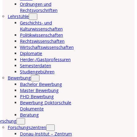
Ordnungen und
Rechtsvorschriften
Lehrstühle
Geschichts- und
Kulturwissenschaften
Politikwissenschaften
Rechtswissenschaften
Wirtschaftswissenschaften
Diplomatie
Herder-/Gastprofessuren
Semesterdaten
Studiengebühren
Bewerbung
Bachelor Bewerbung
Master Bewerbung
PHD Bewerbung
Bewerbung Doktorschule
Dokumente
Beratung
orschung
Forschungszentren
Donau-Institut – Zentrum