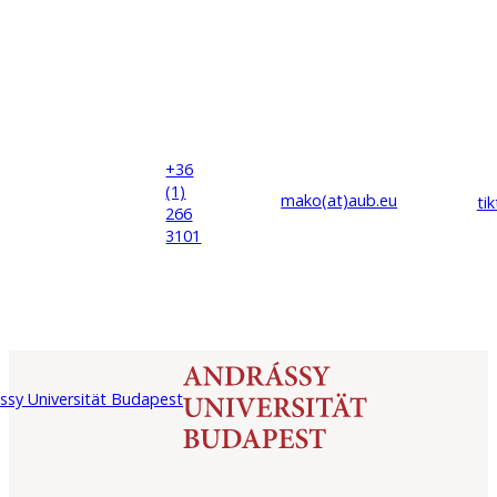
+36
(1)
mako(at)
aub
.eu
ti
266
3101