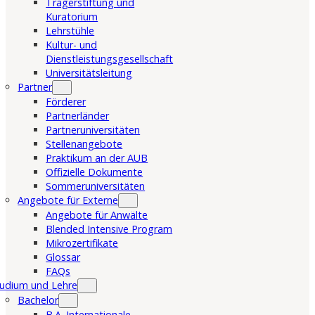
Trägerstiftung und
Kuratorium
Lehrstühle
Kultur- und
Dienstleistungsgesellschaft
Universitätsleitung
Partner
Förderer
Partnerländer
Partneruniversitäten
Stellenangebote
Praktikum an der AUB
Offizielle Dokumente
Sommeruniversitäten
Angebote für Externe
Angebote für Anwälte
Blended Intensive Program
Mikrozertifikate
Glossar
FAQs
udium und Lehre
Bachelor
B.A. Internationale