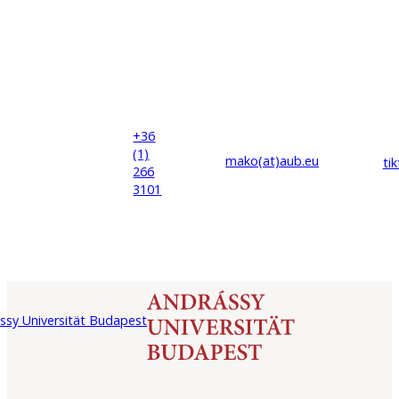
+36
(1)
mako(at)
aub
.eu
ti
266
3101