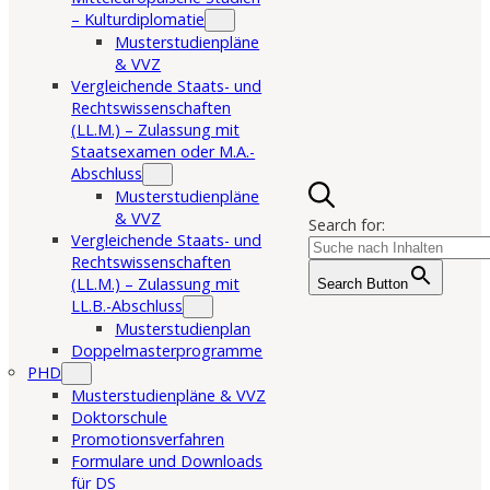
– Kulturdiplomatie
Musterstudienpläne
& VVZ
Vergleichende Staats- und
Rechtswissenschaften
(LL.M.) – Zulassung mit
Staatsexamen oder M.A.-
Abschluss
Musterstudienpläne
& VVZ
Search for:
Vergleichende Staats- und
Rechtswissenschaften
(LL.M.) – Zulassung mit
Search Button
LL.B.-Abschluss
Musterstudienplan
Doppelmasterprogramme
PHD
Musterstudienpläne & VVZ
Doktorschule
Promotionsverfahren
Formulare und Downloads
für DS