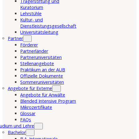
Trägerstiftung und
Kuratorium
Lehrstühle
Kultur- und
Dienstleistungsgesellschaft
Universitätsleitung
Partner
Förderer
Partnerländer
Partneruniversitäten
Stellenangebote
Praktikum an der AUB
Offizielle Dokumente
Sommeruniversitäten
Angebote für Externe
Angebote für Anwälte
Blended Intensive Program
Mikrozertifikate
Glossar
FAQs
udium und Lehre
Bachelor
B.A. Internationale