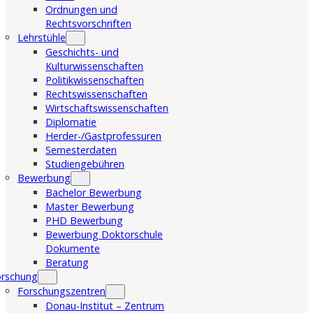
Ordnungen und
Rechtsvorschriften
Lehrstühle
Geschichts- und
Kulturwissenschaften
Politikwissenschaften
Rechtswissenschaften
Wirtschaftswissenschaften
Diplomatie
Herder-/Gastprofessuren
Semesterdaten
Studiengebühren
Bewerbung
Bachelor Bewerbung
Master Bewerbung
PHD Bewerbung
Bewerbung Doktorschule
Dokumente
Beratung
orschung
Forschungszentren
Donau-Institut – Zentrum