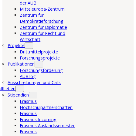
der AUB
Mitteleuropa-Zentrum
Zentrum für
Demokratieforschung
Zentrum für Diplomatie
Zentrum für Recht und
Wirtschaft
Projekte
Drittmittelprojekte
Forschungsprojekte
Publikationen
Forschungsförderung
AUB.log
Ausschreibungen und Calls
NILeben
Stipendien
Erasmus
Hochschulpartnerschaften
Erasmus
Erasmus Incoming
Erasmus Auslandssemester
Erasmus