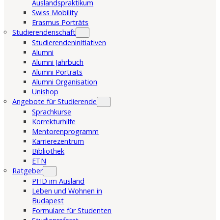
Auslandspraktikum
Swiss Mobility
Erasmus Porträts
Studierendenschaft
Studierendeninitiativen
Alumni
Alumni Jahrbuch
Alumni Porträts
Alumni Organisation
Unishop
Angebote für Studierende
Sprachkurse
Korrekturhilfe
Mentorenprogramm
Karrierezentrum
Bibliothek
ETN
Ratgeber
PHD im Ausland
Leben und Wohnen in
Budapest
Formulare für Studenten