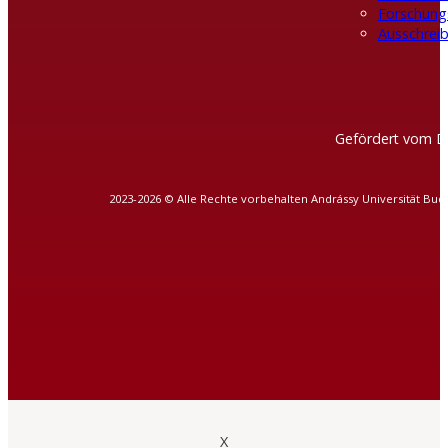
Forschung
Ausschreib
Gefördert vom D
2023-2026 © Alle Rechte vorbehalten Andrássy Universität Bud
X