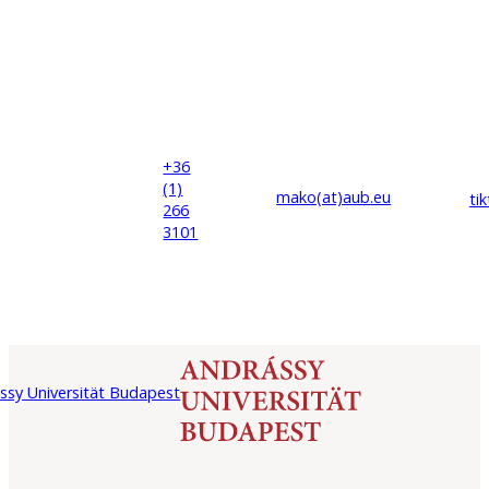
+36
(1)
mako(at)
aub
.eu
ti
266
3101