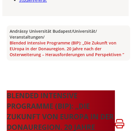
Studienreferat
Andrássy Universität Budapest
/
Universität
/
Veranstaltungen
/
Blended Intensive Programme (BIP): „Die Zukunft von
EUropa in der Donauregion. 20 Jahre nach der
Osterweiterung – Herausforderungen und Perspektiven ”
BLENDED INTENSIVE
PROGRAMME (BIP): „DIE
ZUKUNFT VON EUROPA IN DER
DONAUREGION. 20 JAHRE