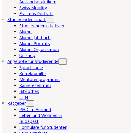
Auslandspraktikum
Swiss Mobility
Erasmus Porträts
Studierendenschaft
Studierendeninitiativen
Alumni
Alumni Jahrbuch
Alumni Porträts
Alumni Organisation
Unishop
Angebote für Studierende
Sprachkurse
Korrekturhilfe
Mentorenprogramm
Karrierezentrum
Bibliothek
ETN
Ratgeber
PHD im Ausland
Leben und Wohnen in
Budapest
Formulare für Studenten