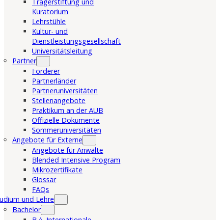
Trägerstiftung und
Kuratorium
Lehrstühle
Kultur- und
Dienstleistungsgesellschaft
Universitätsleitung
Partner
Förderer
Partnerländer
Partneruniversitäten
Stellenangebote
Praktikum an der AUB
Offizielle Dokumente
Sommeruniversitäten
Angebote für Externe
Angebote für Anwälte
Blended Intensive Program
Mikrozertifikate
Glossar
FAQs
udium und Lehre
Bachelor
B.A. Internationale