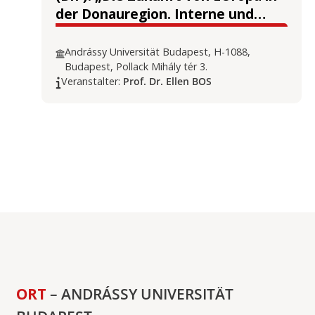
der Donauregion. Interne und
externe Herausforderungen für
Demokratie und Rechtsstaat”
Andrássy Universität Budapest, H-1088,
Budapest, Pollack Mihály tér 3.
Veranstalter:
Prof. Dr. Ellen BOS
ORT
– ANDRÁSSY UNIVERSITÄT