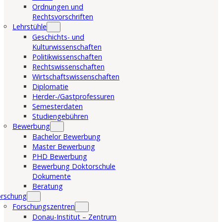
Ordnungen und
Rechtsvorschriften
Lehrstühle
Geschichts- und
Kulturwissenschaften
Politikwissenschaften
Rechtswissenschaften
Wirtschaftswissenschaften
Diplomatie
Herder-/Gastprofessuren
Semesterdaten
Studiengebühren
Bewerbung
Bachelor Bewerbung
Master Bewerbung
PHD Bewerbung
Bewerbung Doktorschule
Dokumente
Beratung
orschung
Forschungszentren
Donau-Institut – Zentrum