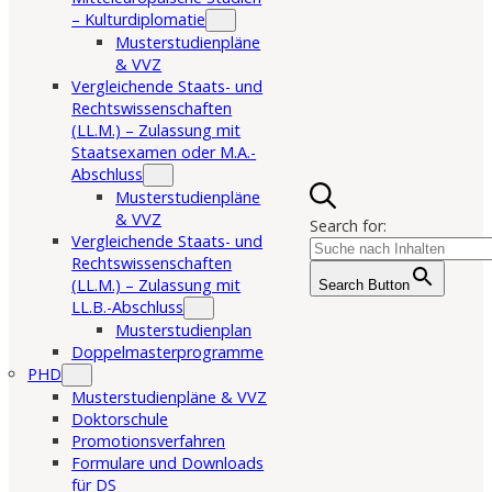
– Kulturdiplomatie
Musterstudienpläne
& VVZ
Vergleichende Staats- und
Rechtswissenschaften
(LL.M.) – Zulassung mit
Staatsexamen oder M.A.-
Abschluss
Musterstudienpläne
& VVZ
Search for:
Vergleichende Staats- und
Rechtswissenschaften
(LL.M.) – Zulassung mit
Search Button
LL.B.-Abschluss
Musterstudienplan
Doppelmasterprogramme
PHD
Musterstudienpläne & VVZ
Doktorschule
Promotionsverfahren
Formulare und Downloads
für DS