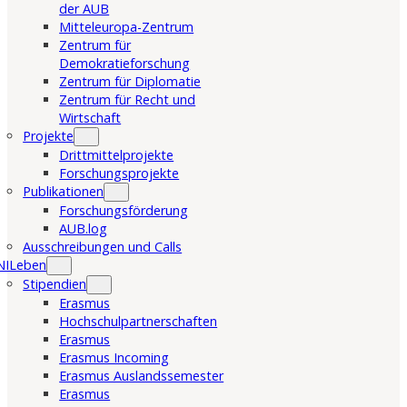
der AUB
Mitteleuropa-Zentrum
Zentrum für
Demokratieforschung
Zentrum für Diplomatie
Zentrum für Recht und
Wirtschaft
Projekte
Drittmittelprojekte
Forschungsprojekte
Publikationen
Forschungsförderung
AUB.log
Ausschreibungen und Calls
NILeben
Stipendien
Erasmus
Hochschulpartnerschaften
Erasmus
Erasmus Incoming
Erasmus Auslandssemester
Erasmus