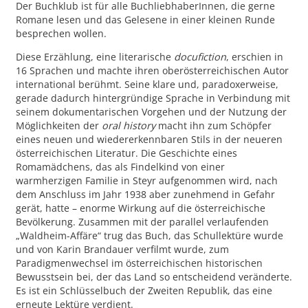
Der Buchklub ist für alle BuchliebhaberInnen, die gerne
Romane lesen und das Gelesene in einer kleinen Runde
besprechen wollen.
Diese Erzählung, eine literarische
docufiction
, erschien in
16 Sprachen und machte ihren oberösterreichischen Autor
international berühmt. Seine klare und, paradoxerweise,
gerade dadurch hintergründige Sprache in Verbindung mit
seinem dokumentarischen Vorgehen und der Nutzung der
Möglichkeiten der
oral history
macht ihn zum Schöpfer
eines neuen und wiedererkennbaren Stils in der neueren
österreichischen Literatur. Die Geschichte eines
Romamädchens, das als Findelkind von einer
warmherzigen Familie in Steyr aufgenommen wird, nach
dem Anschluss im Jahr 1938 aber zunehmend in Gefahr
gerät, hatte – enorme Wirkung auf die österreichische
Bevölkerung. Zusammen mit der parallel verlaufenden
„Waldheim-Affäre“ trug das Buch, das Schullektüre wurde
und von Karin Brandauer verfilmt wurde, zum
Paradigmenwechsel im österreichischen historischen
Bewusstsein bei, der das Land so entscheidend veränderte.
Es ist ein Schlüsselbuch der Zweiten Republik, das eine
erneute Lektüre verdient.