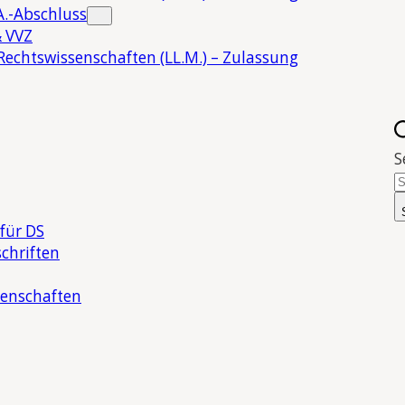
.-Abschluss
 VVZ
Rechtswissenschaften (LL.M.) – Zulassung
S
für DS
chriften
senschaften