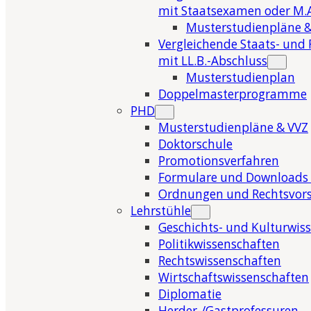
mit Staatsexamen oder M.A
Musterstudienpläne &
Vergleichende Staats- und 
mit LL.B.-Abschluss
Musterstudienplan
Doppelmasterprogramme
PHD
Musterstudienpläne & VVZ
Doktorschule
Promotionsverfahren
Formulare und Downloads 
Ordnungen und Rechtsvors
Lehrstühle
Geschichts- und Kulturwis
Politikwissenschaften
Rechtswissenschaften
Wirtschaftswissenschaften
Diplomatie
Herder-/Gastprofessuren