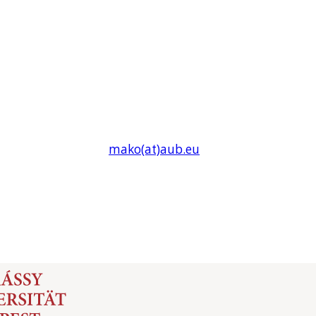
mako(at)
aub
.eu