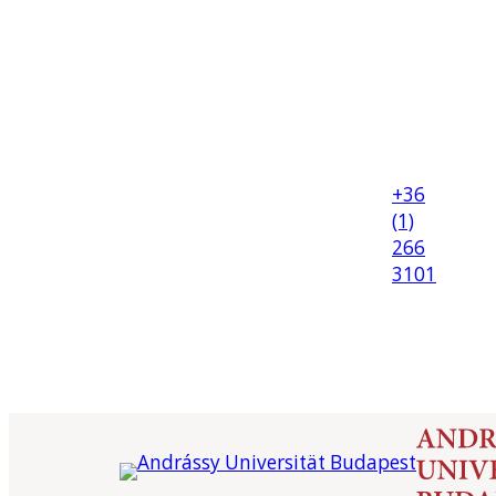
+36
(1)
266
3101