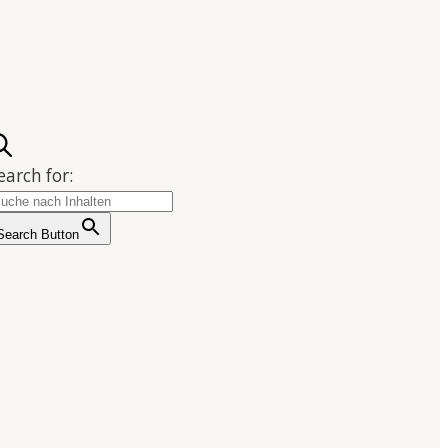
earch for:
Search Button