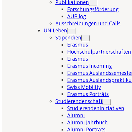
Publikationen
Forschungsförderung
AUB.log
Ausschreibungen und Calls
UNILeben
Stipendien
Erasmus
Hochschulpartnerschaften
Erasmus
Erasmus Incoming
Erasmus Auslandssemeste
Erasmus Auslandspraktik
Swiss Mobility
Erasmus Porträts
Studierendenschaft
Studierendeninitiativen
Alumni
Alumni Jahrbuch
Alumni Porträts