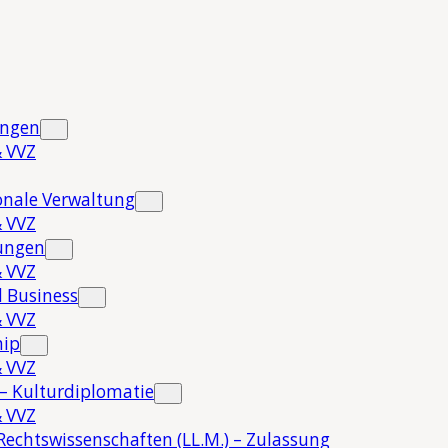
ungen
 VVZ
onale Verwaltung
 VVZ
hungen
 VVZ
 Business
 VVZ
hip
 VVZ
 – Kulturdiplomatie
 VVZ
Rechtswissenschaften (LL.M.) – Zulassung