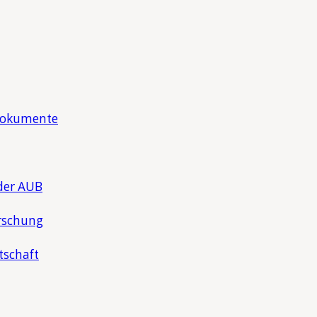
Dokumente
der AUB
rschung
tschaft