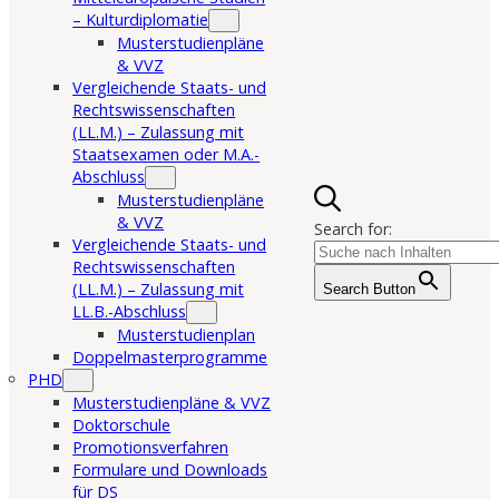
– Kulturdiplomatie
Musterstudienpläne
& VVZ
Vergleichende Staats- und
Rechtswissenschaften
(LL.M.) – Zulassung mit
Staatsexamen oder M.A.-
Abschluss
Musterstudienpläne
& VVZ
Search for:
Vergleichende Staats- und
Rechtswissenschaften
(LL.M.) – Zulassung mit
Search Button
LL.B.-Abschluss
Musterstudienplan
Doppelmasterprogramme
PHD
Musterstudienpläne & VVZ
Doktorschule
Promotionsverfahren
Formulare und Downloads
für DS