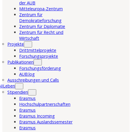
der AUB
Mitteleuropa-Zentrum
Zentrum für
Demokratieforschung
Zentrum für Diplomatie
Zentrum für Recht und
Wirtschaft
Projekte
Drittmittelprojekte
Forschungsprojekte
Publikationen
Forschungsförderung
AUB.log
Ausschreibungen und Calls
NILeben
Stipendien
Erasmus
Hochschulpartnerschaften
Erasmus
Erasmus Incoming
Erasmus Auslandssemester
Erasmus