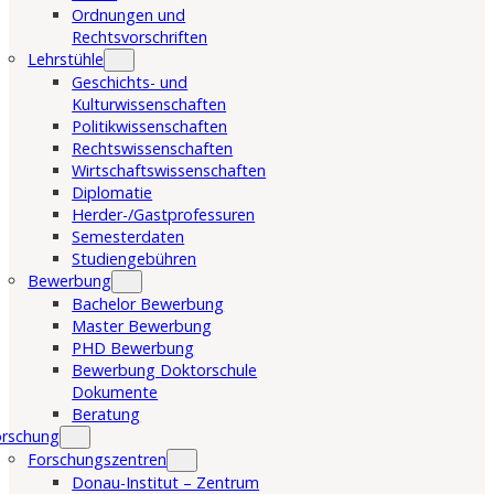
Ordnungen und
Rechtsvorschriften
Lehrstühle
Geschichts- und
Kulturwissenschaften
Politikwissenschaften
Rechtswissenschaften
Wirtschaftswissenschaften
Diplomatie
Herder-/Gastprofessuren
Semesterdaten
Studiengebühren
Bewerbung
Bachelor Bewerbung
Master Bewerbung
PHD Bewerbung
Bewerbung Doktorschule
Dokumente
Beratung
orschung
Forschungszentren
Donau-Institut – Zentrum