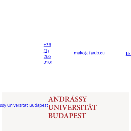
+36
(1)
mako(at)
aub
.eu
ti
266
3101