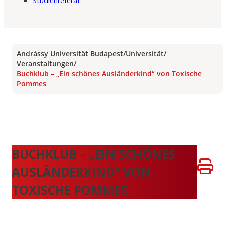
Studienreferat
Andrássy Universität Budapest
/
Universität
/
Veranstaltungen
/
Buchklub – „Ein schönes Ausländerkind“ von Toxische
Pommes
BUCHKLUB – „EIN SCHÖNES
AUSLÄNDERKIND“ VON
TOXISCHE POMMES