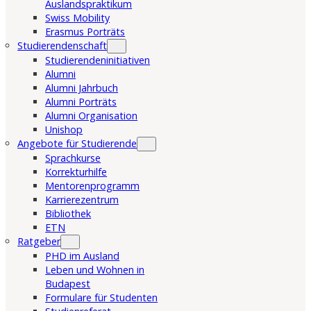
Auslandspraktikum
Swiss Mobility
Erasmus Porträts
Studierendenschaft
Studierendeninitiativen
Alumni
Alumni Jahrbuch
Alumni Porträts
Alumni Organisation
Unishop
Angebote für Studierende
Sprachkurse
Korrekturhilfe
Mentorenprogramm
Karrierezentrum
Bibliothek
ETN
Ratgeber
PHD im Ausland
Leben und Wohnen in
Budapest
Formulare für Studenten