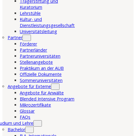
Trägerstiftung und
Kuratorium
Lehrstühle
Kultur- und
Dienstleistungsgesellschaft
Universitätsleitung
Partner
Förderer
Partnerländer
Partneruniversitäten
Stellenangebote
Praktikum an der AUB
Offizielle Dokumente
Sommeruniversitäten
Angebote für Externe
Angebote für Anwälte
Blended Intensive Program
Mikrozertifikate
Glossar
FAQs
udium und Lehre
Bachelor
B.A. Internationale