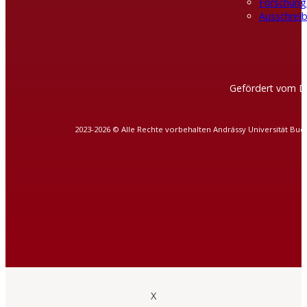
Forschung
Ausschreib
Gefördert vom D
2023-2026 © Alle Rechte vorbehalten Andrássy Universität Bud
X