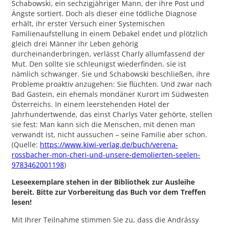
Schabowski, ein sechzigjähriger Mann, der ihre Post und
Ängste sortiert. Doch als dieser eine tödliche Diagnose
erhält, ihr erster Versuch einer Systemischen
Familienaufstellung in einem Debakel endet und plötzlich
gleich drei Männer ihr Leben gehörig
durcheinanderbringen, verlässt Charly allumfassend der
Mut. Den sollte sie schleunigst wiederfinden, sie ist
nämlich schwanger. Sie und Schabowski beschließen, ihre
Probleme proaktiv anzugehen: Sie flüchten. Und zwar nach
Bad Gastein, ein ehemals mondäner Kurort im Südwesten
Österreichs. In einem leerstehenden Hotel der
Jahrhundertwende, das einst Charlys Vater gehörte, stellen
sie fest: Man kann sich die Menschen, mit denen man
verwandt ist, nicht aussuchen – seine Familie aber schon.
(Quelle:
https://www.kiwi-verlag.de/buch/verena-
rossbacher-mon-cheri-und-unsere-demolierten-seelen-
9783462001198
)
Leseexemplare stehen in der Bibliothek zur Ausleihe
bereit. Bitte zur Vorbereitung das Buch vor dem Treffen
lesen!
Mit Ihrer Teilnahme stimmen Sie zu, dass die Andrássy