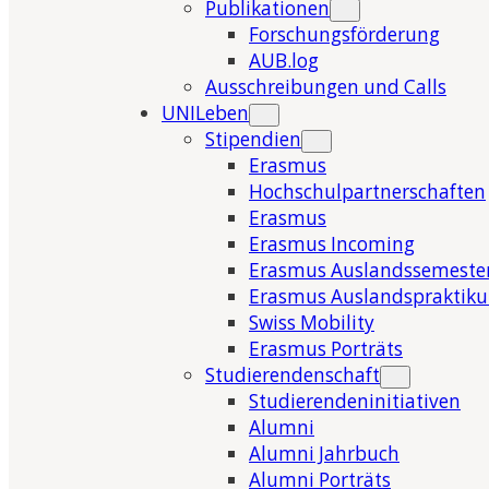
Publikationen
Forschungsförderung
AUB.log
Ausschreibungen und Calls
UNILeben
Stipendien
Erasmus
Hochschulpartnerschaften
Erasmus
Erasmus Incoming
Erasmus Auslandssemeste
Erasmus Auslandspraktik
Swiss Mobility
Erasmus Porträts
Studierendenschaft
Studierendeninitiativen
Alumni
Alumni Jahrbuch
Alumni Porträts