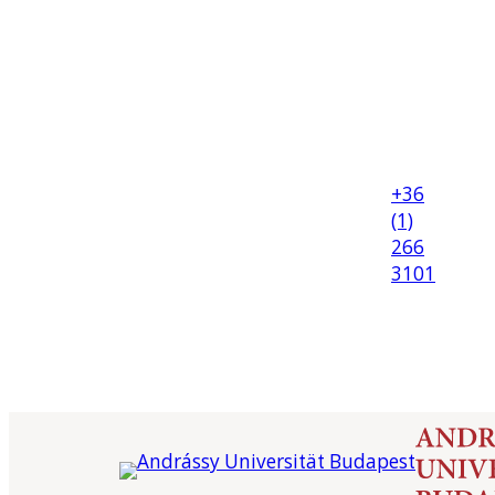
+36
(1)
266
3101