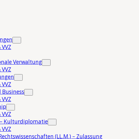
ungen
 VVZ
onale Verwaltung
 VVZ
hungen
 VVZ
 Business
 VVZ
hip
 VVZ
 – Kulturdiplomatie
 VVZ
Rechtswissenschaften (LL.M.) – Zulassung