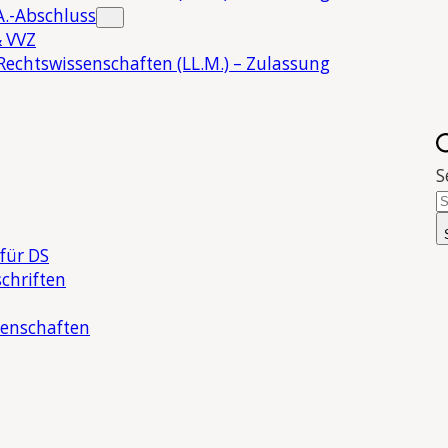
.-Abschluss
 VVZ
Rechtswissenschaften (LL.M.) – Zulassung
S
für DS
chriften
senschaften