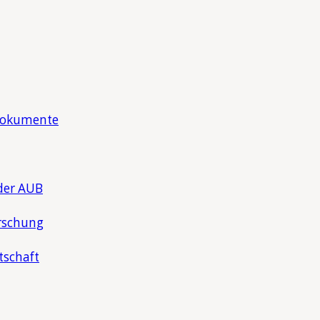
Dokumente
der AUB
rschung
tschaft