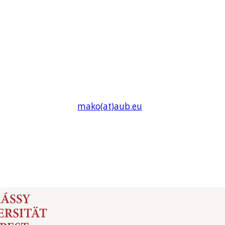
mako(at)
aub
.eu