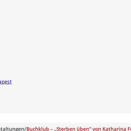
apest
staltungen
/
Buchklub – „Sterben üben“ von Katharina F