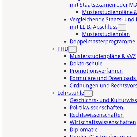
mit Staatsexamen oder M.A
Musterstudienpläne &
Vergleichende Staats- und 
mit LL.B.-Abschluss
Musterstudienplan
Doppelmasterprogramme
PHD
Musterstudienpläne & VVZ
Doktorschule
Promotionsverfahren
Formulare und Downloads 
Ordnungen und Rechtsvors
Lehrstühle
Geschichts- und Kulturwis
Politikwissenschaften
Rechtswissenschaften
Wirtschaftswissenschaften
Diplomatie
Herder-/Gastprofessuren