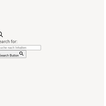
earch for:
Search Button