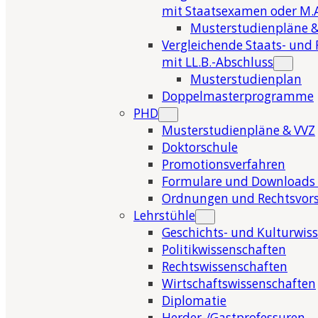
mit Staatsexamen oder M.A
Musterstudienpläne &
Vergleichende Staats- und 
mit LL.B.-Abschluss
Musterstudienplan
Doppelmasterprogramme
PHD
Musterstudienpläne & VVZ
Doktorschule
Promotionsverfahren
Formulare und Downloads 
Ordnungen und Rechtsvors
Lehrstühle
Geschichts- und Kulturwis
Politikwissenschaften
Rechtswissenschaften
Wirtschaftswissenschaften
Diplomatie
Herder-/Gastprofessuren