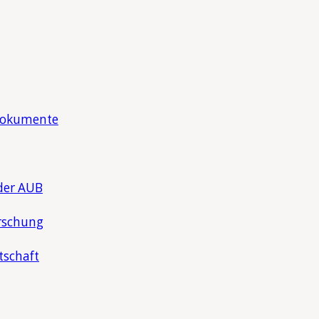
Dokumente
der AUB
rschung
tschaft