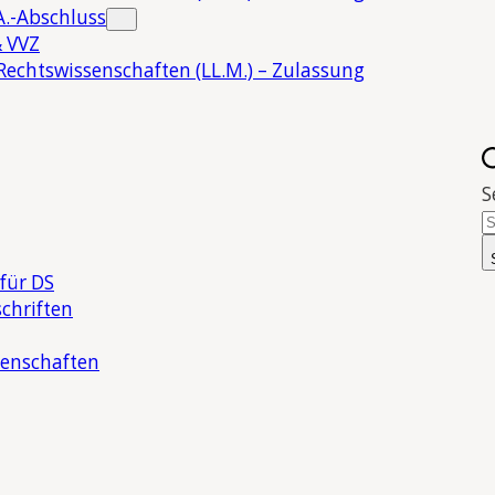
.-Abschluss
 VVZ
Rechtswissenschaften (LL.M.) – Zulassung
S
für DS
chriften
senschaften