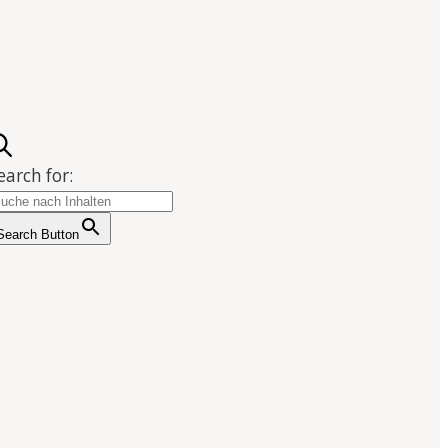
earch for:
Search Button