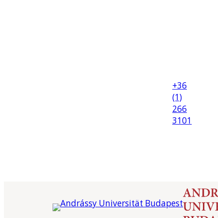
+36
(1)
266
3101