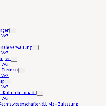
ungen
 VVZ
onale Verwaltung
 VVZ
hungen
 VVZ
 Business
 VVZ
hip
 VVZ
 – Kulturdiplomatie
 VVZ
Rechtswissenschaften (LL.M.) – Zulassung