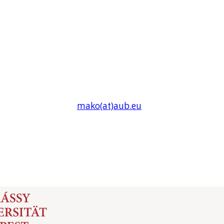
mako(at)
aub
.eu