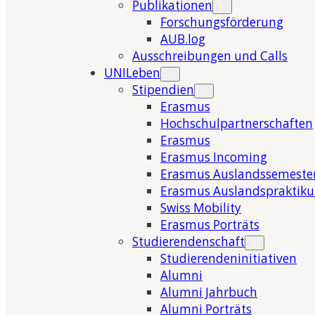
Publikationen
Forschungsförderung
AUB.log
Ausschreibungen und Calls
UNILeben
Stipendien
Erasmus
Hochschulpartnerschaften
Erasmus
Erasmus Incoming
Erasmus Auslandssemeste
Erasmus Auslandspraktik
Swiss Mobility
Erasmus Porträts
Studierendenschaft
Studierendeninitiativen
Alumni
Alumni Jahrbuch
Alumni Porträts