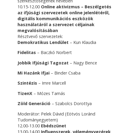
szerkesztőségének nevében
10.15-12.00
Online aktivizmus – Beszélgetés
az ifjúsági szervezetek online jelenlétéről,
digitális kommunikációs eszközök
használatáról a szervezet céljainak
megvalósításában
Résztvevő szervezetek:
Demokratikus Lendület
– Kun Klaudia
Fidelitas
– Baczkó Norbert
Jobbik Ifjúsági Tagozat
– Nagy Bence
Mi Hazánk Ifjai
– Binder Csaba
Szintézis
– Imre Marcell
TizenX
– Mózes Tamás
Zöld Generáció
– Szabolcs Dorottya
Moderátor: Pelek Dávid (Eötvös Loránd
Tudományegyetem)
12.00-13.00
Ebédszünet
13.00-14.00
Influenszerek, véleményvezérek