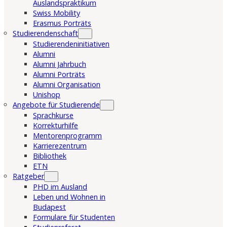
Auslandspraktikum
Swiss Mobility
Erasmus Porträts
Studierendenschaft
Studierendeninitiativen
Alumni
Alumni Jahrbuch
Alumni Porträts
Alumni Organisation
Unishop
Angebote für Studierende
Sprachkurse
Korrekturhilfe
Mentorenprogramm
Karrierezentrum
Bibliothek
ETN
Ratgeber
PHD im Ausland
Leben und Wohnen in
Budapest
Formulare für Studenten