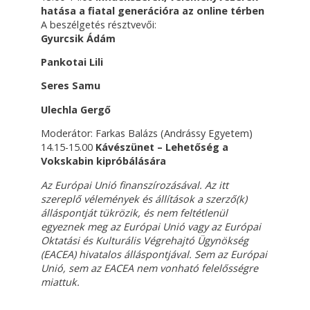
hatása a fiatal generációra az online térben
A beszélgetés résztvevői:
Gyurcsik Ádám
Pankotai Lili
Seres Samu
Ulechla Gergő
Moderátor: Farkas Balázs (Andrássy Egyetem)
14.15-15.00
Kávészünet – Lehetőség a
Vokskabin kipróbálására
Az Európai Unió finanszírozásával. Az itt
szereplő vélemények és állítások a szerző(k)
álláspontját tükrözik, és nem feltétlenül
egyeznek meg az Európai Unió vagy az Európai
Oktatási és Kulturális Végrehajtó Ügynökség
(EACEA) hivatalos álláspontjával. Sem az Európai
Unió, sem az EACEA nem vonható felelősségre
miattuk.