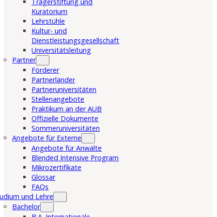
Trägerstiftung und
Kuratorium
Lehrstühle
Kultur- und
Dienstleistungsgesellschaft
Universitätsleitung
Partner
Förderer
Partnerländer
Partneruniversitäten
Stellenangebote
Praktikum an der AUB
Offizielle Dokumente
Sommeruniversitäten
Angebote für Externe
Angebote für Anwälte
Blended Intensive Program
Mikrozertifikate
Glossar
FAQs
udium und Lehre
Bachelor
B.A. Internationale