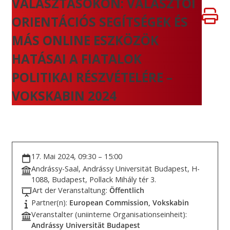
VÁLASZTÁSOKON: VÁLASZTÓI
ORIENTÁCIÓS SEGÍTSÉGEK ÉS
MÁS ONLINE ESZKÖZÖK
HATÁSAI A FIATALOK
POLITIKAI RÉSZVÉTELÉRE –
VOKSKABIN 2024
17. Mai 2024, 09:30 – 15:00
Andrássy-Saal, Andrássy Universität Budapest, H-
1088, Budapest, Pollack Mihály tér 3.
Art der Veranstaltung:
Öffentlich
Partner(n):
European Commission, Vokskabin
Veranstalter (uniinterne Organisationseinheit):
Andrássy Universität Budapest