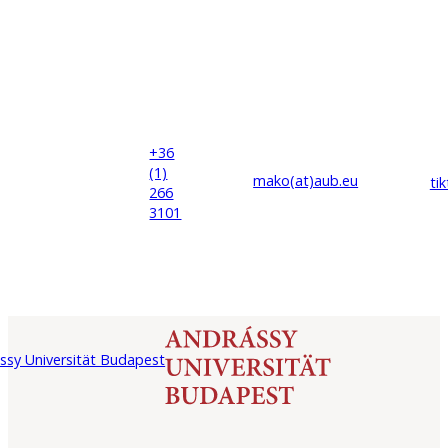
+36
(1)
mako(at)
aub
.eu
ti
266
3101