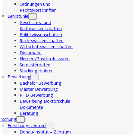
Ordnungen und
Rechtsvorschriften
Lehrstühle
Geschichts- und
Kulturwissenschaften
Politikwissenschaften
Rechtswissenschaften
Wirtschaftswissenschaften
Diplomatie
Herder-/Gastprofessuren
Semesterdaten
Studiengebühren
Bewerbung
Bachelor Bewerbung
Master Bewerbung
PHD Bewerbung
Bewerbung Doktorschule
Dokumente
Beratung
orschung
Forschungszentren
Donau-Institut – Zentrum