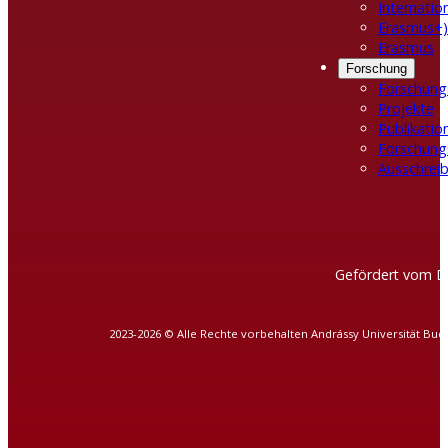
Internatio
Erasmus+)
Erasmus
Forschung
Forschung
Projekte
Publikatio
Forschung
Ausschreib
Gefördert vom D
2023-2026 © Alle Rechte vorbehalten Andrássy Universität Bud