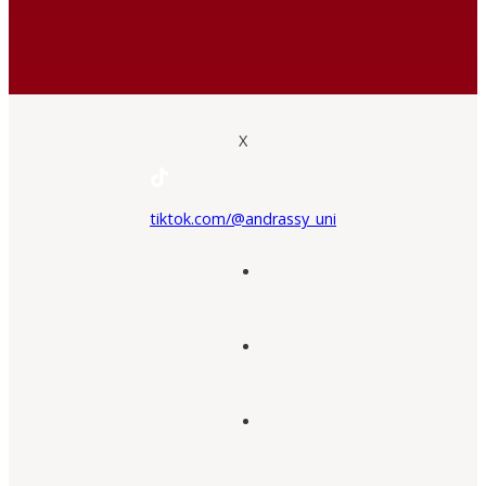
X
tiktok.com/@andrassy_uni