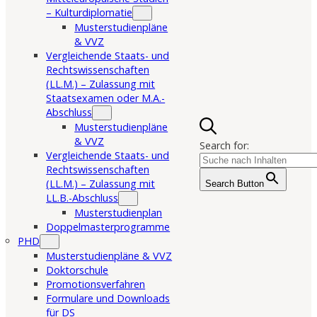
– Kulturdiplomatie
Musterstudienpläne
& VVZ
Vergleichende Staats- und
Rechtswissenschaften
(LL.M.) – Zulassung mit
Staatsexamen oder M.A.-
Abschluss
Musterstudienpläne
& VVZ
Search for:
Vergleichende Staats- und
Rechtswissenschaften
(LL.M.) – Zulassung mit
Search Button
LL.B.-Abschluss
Musterstudienplan
Doppelmasterprogramme
PHD
Musterstudienpläne & VVZ
Doktorschule
Promotionsverfahren
Formulare und Downloads
für DS