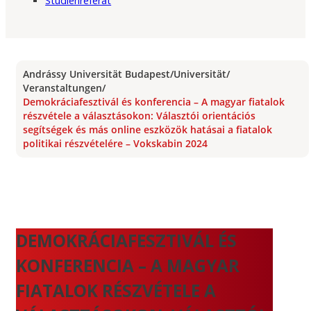
Studienreferat
Andrássy Universität Budapest
/
Universität
/
Veranstaltungen
/
Demokráciafesztivál és konferencia – A magyar fiatalok
részvétele a választásokon: Választói orientációs
segítségek és más online eszközök hatásai a fiatalok
politikai részvételére – Vokskabin 2024
DEMOKRÁCIAFESZTIVÁL ÉS
KONFERENCIA – A MAGYAR
FIATALOK RÉSZVÉTELE A