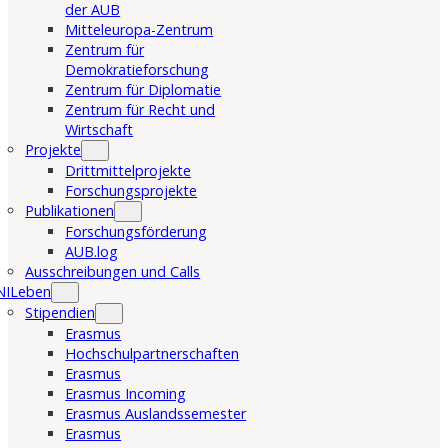
der AUB
Mitteleuropa-Zentrum
Zentrum für
Demokratieforschung
Zentrum für Diplomatie
Zentrum für Recht und
Wirtschaft
Projekte
Drittmittelprojekte
Forschungsprojekte
Publikationen
Forschungsförderung
AUB.log
Ausschreibungen und Calls
NILeben
Stipendien
Erasmus
Hochschulpartnerschaften
Erasmus
Erasmus Incoming
Erasmus Auslandssemester
Erasmus