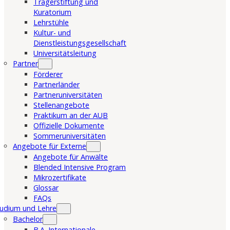
Trägerstiftung und
Kuratorium
Lehrstühle
Kultur- und
Dienstleistungsgesellschaft
Universitätsleitung
Partner
Förderer
Partnerländer
Partneruniversitäten
Stellenangebote
Praktikum an der AUB
Offizielle Dokumente
Sommeruniversitäten
Angebote für Externe
Angebote für Anwälte
Blended Intensive Program
Mikrozertifikate
Glossar
FAQs
udium und Lehre
Bachelor
B.A. Internationale