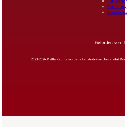
Publikatio
Forschung
Ausschreib
Gefördert vom D
2023-2026 © Alle Rechte vorbehalten Andrássy Universität Bud