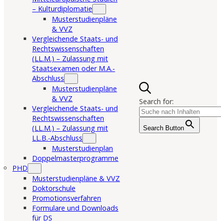
– Kulturdiplomatie
Musterstudienpläne
& VVZ
Vergleichende Staats- und
Rechtswissenschaften
(LL.M.) – Zulassung mit
Staatsexamen oder M.A.-
Abschluss
Musterstudienpläne
& VVZ
Search for:
Vergleichende Staats- und
Rechtswissenschaften
(LL.M.) – Zulassung mit
Search Button
LL.B.-Abschluss
Musterstudienplan
Doppelmasterprogramme
PHD
Musterstudienpläne & VVZ
Doktorschule
Promotionsverfahren
Formulare und Downloads
für DS