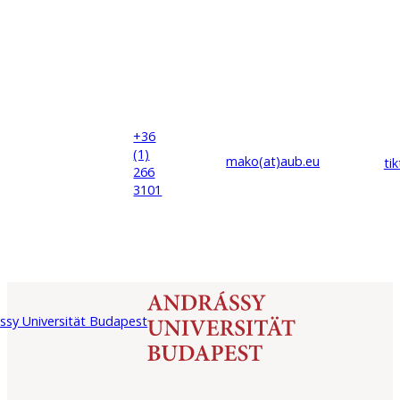
+36
(1)
mako(at)
aub
.eu
ti
266
3101