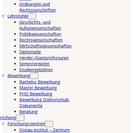
Ordnungen und
Rechtsvorschriften
Lehrstühle
Geschichts- und
Kulturwissenschaften
Politikwissenschaften
Rechtswissenschaften
Wirtschaftswissenschaften
Diplomatie
Herder-/Gastprofessuren
Semesterdaten
Studiengebühren
Bewerbung
Bachelor Bewerbung
Master Bewerbung
PHD Bewerbung
Bewerbung Doktorschule
Dokumente
Beratung
orschung
Forschungszentren
Donau-Institut – Zentrum