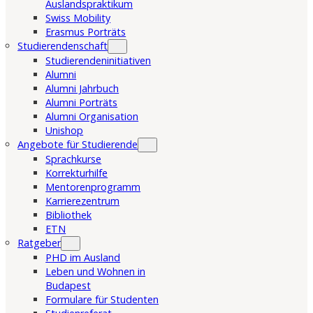
Auslandspraktikum
Swiss Mobility
Erasmus Porträts
Studierendenschaft
Studierendeninitiativen
Alumni
Alumni Jahrbuch
Alumni Porträts
Alumni Organisation
Unishop
Angebote für Studierende
Sprachkurse
Korrekturhilfe
Mentorenprogramm
Karrierezentrum
Bibliothek
ETN
Ratgeber
PHD im Ausland
Leben und Wohnen in
Budapest
Formulare für Studenten