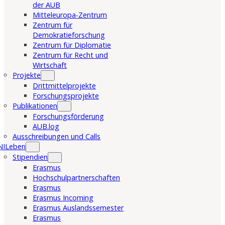
der AUB
Mitteleuropa-Zentrum
Zentrum für
Demokratieforschung
Zentrum für Diplomatie
Zentrum für Recht und
Wirtschaft
Projekte
Drittmittelprojekte
Forschungsprojekte
Publikationen
Forschungsförderung
AUB.log
Ausschreibungen und Calls
NILeben
Stipendien
Erasmus
Hochschulpartnerschaften
Erasmus
Erasmus Incoming
Erasmus Auslandssemester
Erasmus